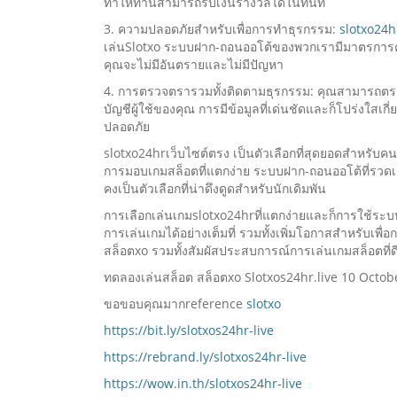
ทำให้ท่านสามารถรับเงินรางวัลได้ในทันที
3. ความปลอดภัยสำหรับเพื่อการทำธุรกรรม:
slotxo24h
เล่นSlotxo ระบบฝาก-ถอนออโต้ของพวกเรามีมาตรการความ
คุณจะไม่มีอันตรายและไม่มีปัญหา
4. การตรวจตรารวมทั้งติดตามธุรกรรม: คุณสามารถต
บัญชีผู้ใช้ของคุณ การมีข้อมูลที่เด่นชัดและก็โปร่งใสเก
ปลอดภัย
slotxo24hrเว็บไซต์ตรง เป็นตัวเลือกที่สุดยอดสำหรับค
การมอบเกมสล็อตที่แตกง่าย ระบบฝาก-ถอนออโต้ที่รวดเร็ว
คงเป็นตัวเลือกที่น่าดึงดูดสำหรับนักเดิมพัน
การเลือกเล่นเกมslotxo24hrที่แตกง่ายและก็การใช้ระบ
การเล่นเกมได้อย่างเต็มที่ รวมทั้งเพิ่มโอกาสสำหรับเพ
สล็อตxo รวมทั้งสัมผัสประสบการณ์การเล่นเกมสล็อตที่ดีเยี
ทดลองเล่นสล็อต สล็อตxo Slotxos24hr.live 10 October
ขอขอบคุณมากreference
slotxo
https://bit.ly/slotxos24hr-live
https://rebrand.ly/slotxos24hr-live
https://wow.in.th/slotxos24hr-live