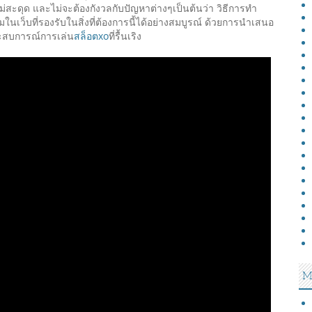
ไม่สะดุด และไม่จะต้องกังวลกับปัญหาต่างๆเป็นต้นว่า วิธีการทำ
ยมในเว็บที่รองรับในสิ่งที่ต้องการนี้ได้อย่างสมบูรณ์ ด้วยการนำเสนอ
ระสบการณ์การเล่น
สล็อตxo
ที่รื้นเริง
M