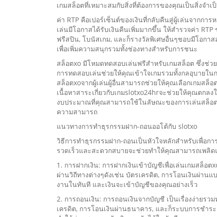
เกมสล็อตที่เหมาะสมกับสิ่งที่ต้องการของคุณเป็นสิ่งจำเป
ค่า RTP คือเปอร์เซ็นต์ของเงินที่กลับคืนสู่ผู้เล่นจากการ
เล่นมีโอกาสได้รับเงินคืนเพิ่มมากขึ้น ให้สำรวจค่า RTP ข
ฟรีสปิน, โบนัสเกม, และก็รางวัลพิเศษอื่นๆชอบมีโอกาสส
เพื่อเพิ่มความสนุกรวมทั้งช่องทางสำหรับการชนะ
สล็อตxo มีโหมดทดสอบเล่นฟรีสำหรับเกมสล็อต ซึ่งช่วย
การทดสอบเล่นช่วยให้คุณเข้าใจเกมรวมทั้งกลอุบายในการ
สล็อตxoจากผู้เล่นผู้อื่นสามารถช่วยให้คุณเลือกเกมสล็
เนื้อหาสาระเกี่ยวกับเกมslotxo24hrจะช่วยให้คุณตกลงใจ
งบประมาณที่คุณสามารถใช้ในลัษณะของการเล่นสล็อตxoแ
ความสามารถ
แนวทางการทำธุรกรรมฝาก-ถอนออโต้กับ slotxo
วิธีการทำธุรกรรมฝาก-ถอนเป็นหัวใจหลักสำหรับเพื่อการ
รวดเร็วและสะดวกสบายจะช่วยทำให้คุณสามารถเพลิดเพ
1. การฝากเงิน: การฝากเงินเข้าบัญชีเพื่อเล่นเกมสล็อตx
ผ่านวิถีทางต่างๆดังเช่น บัตรเครดิต, การโอนเงินผ่า
งานในทันที และเงินจะเข้าบัญชีของคุณอย่างเร็ว
2. การถอนเงิน: การถอนเงินจากบัญชี เป็นเรื่องง่ายรว
เครดิต, การโอนเงินผ่านธนาคาร, และก็ระบบการชำระเง