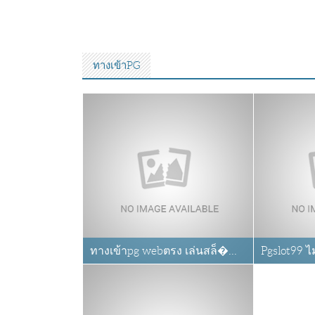
SKIP
TO
CONTENT
ทางเข้าPG
ทางเข้าpg webตรง เล่นสล็�...
Pgslot99 ไม