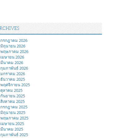
RCHIVES
กรกฎาคม 2026
มิถุนายน 2026
พฤษภาคม 2026
เมษายน 2026
มีนาคม 2026
กุมภาพันธ์ 2026
มกราคม 2026
ธันวาคม 2025
พฤศจิกายน 2025
ตุลาคม 2025
กันยายน 2025
สิงหาคม 2025
กรกฎาคม 2025
มิถุนายน 2025
พฤษภาคม 2025
เมษายน 2025
มีนาคม 2025
กุมภาพันธ์ 2025