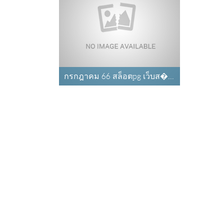
กรกฎาคม 66 สล็อตpg เว็บส�...