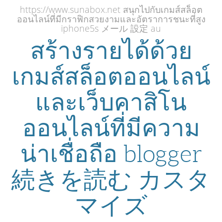
https://www.sunabox.net สนุกไปกับเกมส์สล็อต
ออนไลน์ที่มีกราฟิกสวยงามและอัตราการชนะที่สูง
iphone5s メール 設定 au
สร้างรายได้ด้วย
เกมส์สล็อตออนไลน์
และเว็บคาสิโน
ออนไลน์ที่มีความ
น่าเชื่อถือ blogger
続きを読む カスタ
マイズ