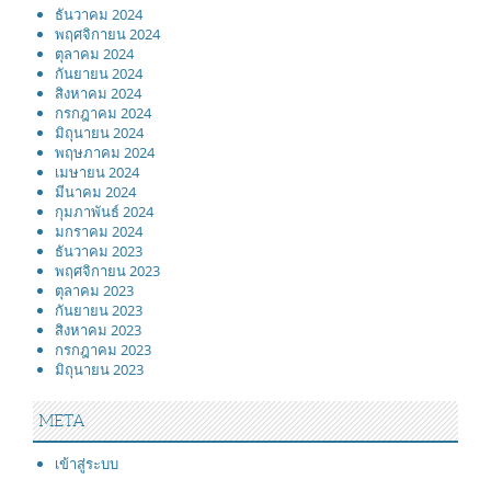
ธันวาคม 2024
พฤศจิกายน 2024
ตุลาคม 2024
กันยายน 2024
สิงหาคม 2024
กรกฎาคม 2024
มิถุนายน 2024
พฤษภาคม 2024
เมษายน 2024
มีนาคม 2024
กุมภาพันธ์ 2024
มกราคม 2024
ธันวาคม 2023
พฤศจิกายน 2023
ตุลาคม 2023
กันยายน 2023
สิงหาคม 2023
กรกฎาคม 2023
มิถุนายน 2023
META
เข้าสู่ระบบ