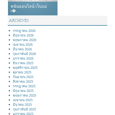
พนันออนไลน์ เว็บแม่
เ�...
ARCHIVES
กรกฎาคม 2026
มิถุนายน 2026
พฤษภาคม 2026
เมษายน 2026
มีนาคม 2026
กุมภาพันธ์ 2026
มกราคม 2026
ธันวาคม 2025
พฤศจิกายน 2025
ตุลาคม 2025
กันยายน 2025
สิงหาคม 2025
กรกฎาคม 2025
มิถุนายน 2025
พฤษภาคม 2025
เมษายน 2025
มีนาคม 2025
กุมภาพันธ์ 2025
มกราคม 2025