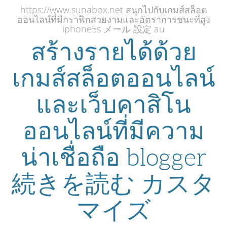
https://www.sunabox.net สนุกไปกับเกมส์สล็อต
ออนไลน์ที่มีกราฟิกสวยงามและอัตราการชนะที่สูง
iphone5s メール 設定 au
สร้างรายได้ด้วย
เกมส์สล็อตออนไลน์
และเว็บคาสิโน
ออนไลน์ที่มีความ
น่าเชื่อถือ blogger
続きを読む カスタ
マイズ