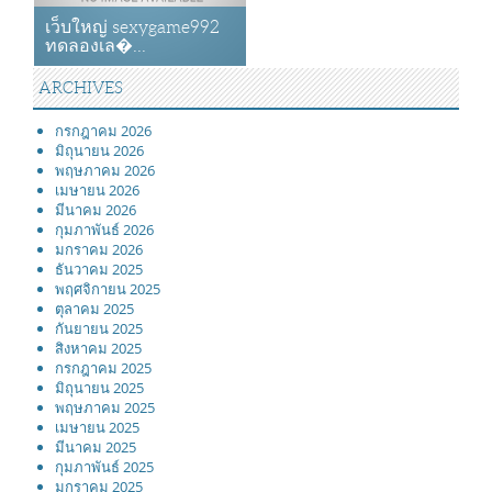
เว็บใหญ่ sexygame992
ทดลองเล�...
ARCHIVES
กรกฎาคม 2026
มิถุนายน 2026
พฤษภาคม 2026
เมษายน 2026
มีนาคม 2026
กุมภาพันธ์ 2026
มกราคม 2026
ธันวาคม 2025
พฤศจิกายน 2025
ตุลาคม 2025
กันยายน 2025
สิงหาคม 2025
กรกฎาคม 2025
มิถุนายน 2025
พฤษภาคม 2025
เมษายน 2025
มีนาคม 2025
กุมภาพันธ์ 2025
มกราคม 2025