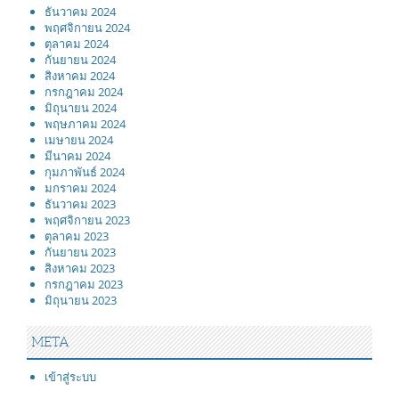
ธันวาคม 2024
พฤศจิกายน 2024
ตุลาคม 2024
กันยายน 2024
สิงหาคม 2024
กรกฎาคม 2024
มิถุนายน 2024
พฤษภาคม 2024
เมษายน 2024
มีนาคม 2024
กุมภาพันธ์ 2024
มกราคม 2024
ธันวาคม 2023
พฤศจิกายน 2023
ตุลาคม 2023
กันยายน 2023
สิงหาคม 2023
กรกฎาคม 2023
มิถุนายน 2023
META
เข้าสู่ระบบ