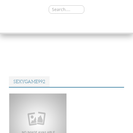
Search
for:
SKIP
TO
CONTENT
SEXYGAME992