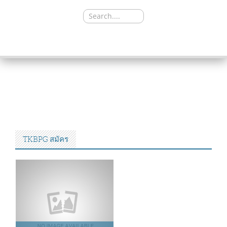
Search
for:
SKIP
TO
CONTENT
TKBPG สมัคร