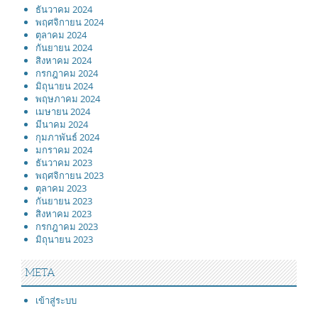
ธันวาคม 2024
พฤศจิกายน 2024
ตุลาคม 2024
กันยายน 2024
สิงหาคม 2024
กรกฎาคม 2024
มิถุนายน 2024
พฤษภาคม 2024
เมษายน 2024
มีนาคม 2024
กุมภาพันธ์ 2024
มกราคม 2024
ธันวาคม 2023
พฤศจิกายน 2023
ตุลาคม 2023
กันยายน 2023
สิงหาคม 2023
กรกฎาคม 2023
มิถุนายน 2023
META
เข้าสู่ระบบ