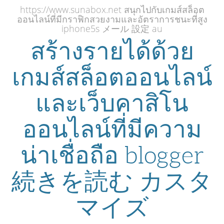
https://www.sunabox.net สนุกไปกับเกมส์สล็อต
ออนไลน์ที่มีกราฟิกสวยงามและอัตราการชนะที่สูง
iphone5s メール 設定 au
สร้างรายได้ด้วย
เกมส์สล็อตออนไลน์
และเว็บคาสิโน
ออนไลน์ที่มีความ
น่าเชื่อถือ blogger
続きを読む カスタ
マイズ