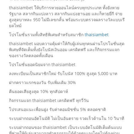
thaisiambet ให้บริการหวยออนไลน์ครบทุกประเภท ทั้งยังหวย
รัฐบาล สลากกินแบ่งลาว สลากกินแบ่งฮานอย และก็หวยยี่กี จ่าย
สูงสุดบาทละ 950 ไม่มีเลขกลั้น พร้อมระบบตรวจผลรางวัลแบบเรี
ยลไทม์
โปรโมชั่นรวมทั้งสิทธิพิเศษสำหรับสมาชิก
thaisiambet
thaisiambet มอบความคุ้มค่าให้กับผู้เล่นทุกคนผ่านโปรโมชั่นสุด
พิเศษที่จัดเต็มทั้งยังโบนัสเงินออม เครดิตฟรี และก็กิจกรรมแจก
ของรางวัลตลอดทั้งเดือน
โปรโมชั่นยอดนิยมจาก thaisiambet
ลงทะเบียนเป็นสมาชิกใหม่ รับโบนัส 100% สูงสุด 5,000 บาท
ฝากคราวแรกของวัน รับเพิ่มเติม 30%
คืนยอดเสียสูงสุด 10% ทุกสัปดาห์
กิจกรรมแจก thaisiambet เครดิตฟรี ทุกวี่วัน
โปรเสนอแนะเพื่อนฝูง รับค่าคอมมิชชั่น 5% ตลอดชาติ
ระบบฝากถอนอัตโนมัติ ไม่เป็นอันตราย รวดเร็วด้านใน 10 วินาที
ระบบฝากถอนของ thaisiambet เป็นระบบอัตโนมัติเต็มต้นแบบ
ที่ช่วยให้ผู้เล่นสามารถทำธุรกรรมได้ด้วยตนเองโดยไม่ต้องผ่าน