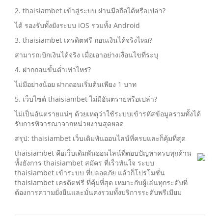
2. thaisiambet เข้าสู่ระบบ ผ่านมือถือได้หรือเปล่า?
ได้ รองรับทั้งยังระบบ iOS รวมทั้ง Android
3. thaisiambet เครดิตฟรี ถอนเงินได้จริงไหม?
สามารถเบิกเงินได้จริง เมื่อเอาอย่างเงื่อนไขที่ระบุ
4. ฝากถอนขั้นต่ำเท่าไหร่?
ไม่มีอย่างน้อย ฝากถอนเริ่มต้นเพียง 1 บาท
5. เว็บไซต์ thaisiambet ไม่มีอันตรายหรือเปล่า?
ไม่เป็นอันตรายแน่ๆ ด้วยเหตุว่าใช้ระบบเข้ารหัสข้อมูลรวมทั้งได้
รับการพิจารณาจากหน่วยงานสุดยอด
สรุป: thaisiambet เว็บเดิมพันออนไลน์ที่ครบและก็คุ้มที่สุด
thaisiambet คือเว็บเดิมพันออนไลน์ที่ตอบปัญหาครบทุกด้าน
ทั้งยังการ thaisiambet สมัคร ที่เร็วทันใจ ระบบ
thaisiambet เข้าระบบ ที่ปลอดภัย แล้วก็โปรโมชั่น
thaisiambet เครดิตฟรี ที่คุ้มที่สุด เหมาะกับผู้เล่นทุกระดับที่
ต้องการความยั่งยืนและมั่นคงรวมทั้งบริการระดับพรีเมียม