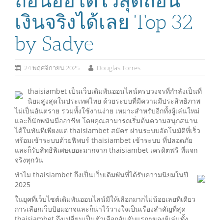
ถอนออโต้ไวสุดถอน
เงินจริงได้เลย Top 32
by Sadye
24 พฤศจิกายน 2025
Douglas Torres
thaisiambet เป็นเว็บเดิมพันออนไลน์ครบวงจรที่กำลังเป็นที่
นิยมสูงสุดในประเทศไทย ด้วยระบบที่มีความมีประสิทธิภาพ
ไม่เป็นอันตราย รวมทั้งใช้งานง่าย เหมาะสำหรับอีกทั้งผู้เล่นใหม่
และก็นักพนันมืออาชีพ โดยคุณสามารถเริ่มต้นความสนุกสนาน
ได้ในทันทีเพียงแต่ thaisiambet สมัคร ผ่านระบบอัตโนมัติที่เร็ว
พร้อมเข้าระบบด้วยฟีพบร์ thaisiambet เข้าระบบ ที่ปลอดภัย
และก็รับสิทธิพิเศษเยอะมากจาก thaisiambet เครดิตฟรี ที่แจก
จริงทุกวัน
ทำไม thaisiambet ถึงเป็นเว็บเดิมพันที่ได้รับความนิยมในปี
2025
ในยุคที่เว็บไซต์เดิมพันออนไลน์มีให้เลือกมากไม่น้อยเลยทีเดียว
การเลือกเว็บป้อมอาจและก็น่าไว้วางใจเป็นเรื่องสำคัญที่สุด
thaisiambet จึงเปลี่ยนเป็นตัวเลือกอันดับแรกๆของผู้เล่นทั้ง