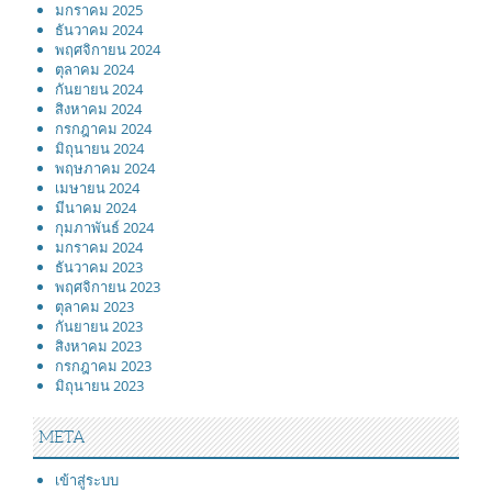
มกราคม 2025
ธันวาคม 2024
พฤศจิกายน 2024
ตุลาคม 2024
กันยายน 2024
สิงหาคม 2024
กรกฎาคม 2024
มิถุนายน 2024
พฤษภาคม 2024
เมษายน 2024
มีนาคม 2024
กุมภาพันธ์ 2024
มกราคม 2024
ธันวาคม 2023
พฤศจิกายน 2023
ตุลาคม 2023
กันยายน 2023
สิงหาคม 2023
กรกฎาคม 2023
มิถุนายน 2023
META
เข้าสู่ระบบ