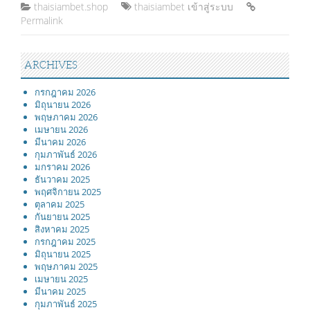
thaisiambet.shop
thaisiambet เข้าสู่ระบบ
Permalink
ARCHIVES
กรกฎาคม 2026
มิถุนายน 2026
พฤษภาคม 2026
เมษายน 2026
มีนาคม 2026
กุมภาพันธ์ 2026
มกราคม 2026
ธันวาคม 2025
พฤศจิกายน 2025
ตุลาคม 2025
กันยายน 2025
สิงหาคม 2025
กรกฎาคม 2025
มิถุนายน 2025
พฤษภาคม 2025
เมษายน 2025
มีนาคม 2025
กุมภาพันธ์ 2025