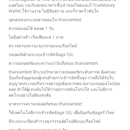
แอดไม่น รองรับทุกธนาคารชั้นนำของไทยและก็ TrueMoney
Wallet ใช้งานง่าย ไม่มีอันตราย และก็รวดเร็วทันใจ
จุดเด่นของระบบฝากถอนใน thaisiambet
ฝากถอนออโต้ ตลอด 1 วัน
ไม่มีอย่างต่ำ เริ่มเพียงแค่ 1 บาท
ตรวจทานสถานะธุรกรรมแบบเรียลไทม์
ปลอดภัยด้วยระบบเข้ารหัสข้อมูล SSL
ความปลอดภัยและความน่านับถือของ thaisiambet
thaisiambet มีระบบรักษาความปลอดภัยระดับสากล คุ้มครอง
ป้องกันข้อมูลของผู้เล่นด้วยการเข้ารหัสขั้นสูง รวมถึงได้รับใบ
อนุญาตประกอบกิจการอย่างถูกต้องจากหน่วยงานเกมออนไลน์สุด
ยอด ทำให้ผู้เล่นมั่นใจได้ว่าทุกการพนันโปร่งใส และไม่มีการ
คดโกงอย่างไม่ต้องสงสัย
มาตรการความปลอดภัยของ thaisiambet
ใช้เทคโนโลยีการเข้ารหัสข้อมูล SSL เพื่อป้องกันข้อมูลรั่วไหล
มีระบบระเบียบสำรวจธุรกรรมอัตโนมัติแบบเรียลไทม์
คณะทำงานดูแลระบบตลอด 1 วัน