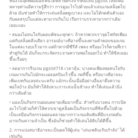
หนึ่งในจุดที่ผมมองเห็นได้หลายครั้งจากคนเล่น pgslot เลยก็คือ
หลายท่านมีความรู้สึกว่า การดูอะไรไปด้วยแล้วเล่นเกมสล็อตไป
ด้วย มันช่วยทำให้การเล่นสล็อตดูเบาลง และไม่ได้กดดันตัวเอง
กับผลสรุปในแต่ละตามากเกินไป เรียกว่าบรรเทามากกว่าเดิม
เยอะแยะ
• สมองไม่สนใจกับผลแพ้ชนะทุกตา: ถ้าหากพวกเราจุดโฟกัสเพียง
แค่กับสล็อตสิ่งเดียว อารมณ์บางทีอาจขึ้นลงตามคำตอบของเกม
ในแต่ละรอบเร็วมาก แต่ถ้าหากมีซีรีส์ เพลง หรืออะไรก็ตามที่เรา
ทำคู่กันได้ มันก็จะกระจัดกระจายความพอใจออกไป ทำให้ชิลเยอะ
ขึ้นเรื่อยๆ
• ลดอาการรีบเกม pgslot718 เวลาลุ้น: บางคนเพียงพอสนใจกับ
เกมมากเกินไปมักจะเผลอสปินเร็วขึ้น กดถี่ขึ้น หรือบางทีอาจจะ
เพิ่มเบทกันเลยล่ะนะครับ แม้กระนั้นเมื่อมีอย่างอื่นมาดึงความ
พอใจบ้าง มันก็ทำให้จังหวะการเล่นนั้นช้าลง ทำให้เล่นแล้วนิ่ง
กว่าเดิมด้วย
• มองเป็นกิจกรรมผ่อนคลายเพิ่มมากขึ้น: สำหรับบางคน การเปิด
อะไรไปด้วยก็ทำให้พวกเขาดูสล็อตเป็นกิจกรรมที่ชิลขึ้นไปด้วย
เป็นเสมือนกิจกรรมผ่อนคลายมากกว่าเกมเดิมพันที่มีแรงกดดัน
มากเกินความจำเป็น ซึ่งมันก็ช่วยทำให้เล่นได้ดิบได้ดีขึ้น
2. การแบ่งสมาธิอาจจะเป็นผลให้ผู้เล่น “เล่นเพลินเกินกำลัง” ได้
เช่นกัน