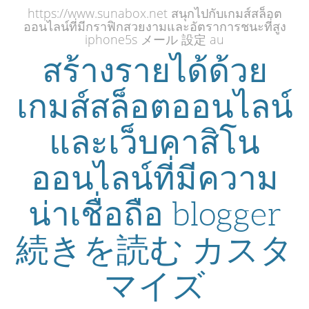
https://www.sunabox.net สนุกไปกับเกมส์สล็อต
ออนไลน์ที่มีกราฟิกสวยงามและอัตราการชนะที่สูง
iphone5s メール 設定 au
สร้างรายได้ด้วย
เกมส์สล็อตออนไลน์
และเว็บคาสิโน
ออนไลน์ที่มีความ
น่าเชื่อถือ blogger
続きを読む カスタ
マイズ