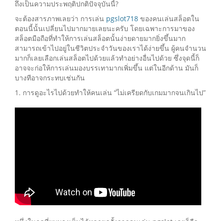
ถึงเป็นความประพฤติปกติปัจจุบันนี้?
จะต้องสารภาพเลยว่า การเล่น
pgslot718
ของคนเล่นสล็อตใน
ตอนนี้นั้นเปลี่ยนไปมากมายเลยนะครับ โดยเฉพาะการมาของ
สล็อตมือถือที่ทำให้การเล่นสล็อตนั้นง่ายดายมากยิ่งขึ้นมาก
สามารถเข้าไปอยู่ในชีวิตประจำวันของเราได้ง่ายขึ้น ผู้คนจำนวน
มากก็เลยเลือกเล่นสล็อตไปด้วยแล้วทำอย่างอื่นไปด้วย ซึ่งจุดนี้ก็
อาจจะก่อให้การเล่นมองบรรเทามากเพิ่มขึ้น แต่ในอีกด้าน มันก็
บางทีอาจกระทบเช่นกัน
1. การดูอะไรไปด้วยทำให้คนเล่น “ไม่เครียดกับเกมมากจนเกินไป”