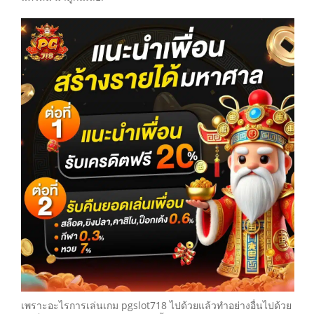
เพราะอะไรการเล่นเกม pgslot718 ไปด้วยแล้วทำอย่างอื่นไปด้วย