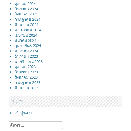
ตุลาคม 2024
กันยายน 2024
สิงหาคม 2024
กรกฎาคม 2024
มิถุนายน 2024
พฤษภาคม 2024
เมษายน 2024
มีนาคม 2024
กุมภาพันธ์ 2024
มกราคม 2024
ธันวาคม 2023
พฤศจิกายน 2023
ตุลาคม 2023
กันยายน 2023
สิงหาคม 2023
กรกฎาคม 2023
มิถุนายน 2023
META
เข้าสู่ระบบ
ค้นหา
สำหรับ: