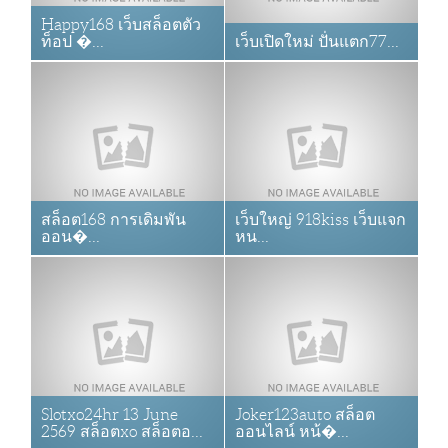
Happy168 เว็บสล็อตตัว
ท็อป �...
เว็บเปิดใหม่ ปั่นแตก77...
สล็อต168 การเดิมพัน
เว็บใหญ่ 918kiss เว็บแจก
ออน�...
หน...
Slotxo24hr 13 June
Joker123auto สล็อต
2569 สล็อตxo สล็อตอ...
ออนไลน์ หน้�...