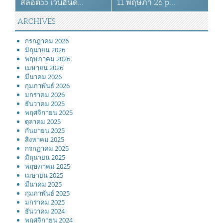
สล็อต55 เว็บอันด...
11 พฤษภา 26 p...
ARCHIVES
กรกฎาคม 2026
มิถุนายน 2026
พฤษภาคม 2026
เมษายน 2026
มีนาคม 2026
กุมภาพันธ์ 2026
มกราคม 2026
ธันวาคม 2025
พฤศจิกายน 2025
ตุลาคม 2025
กันยายน 2025
สิงหาคม 2025
กรกฎาคม 2025
มิถุนายน 2025
พฤษภาคม 2025
เมษายน 2025
มีนาคม 2025
กุมภาพันธ์ 2025
มกราคม 2025
ธันวาคม 2024
พฤศจิกายน 2024