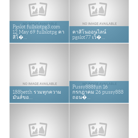
Pgslot fullslotpg3.com
12 May 69 fullslotpg คา
คาสิโนออนไลน์
สิโ�...
pgslot77 เว็�...
Pussy888fun 16
188betth รวมทุกความ
กรกฎาคม 26 pussy888
มันส์ขอ...
ถอน�...