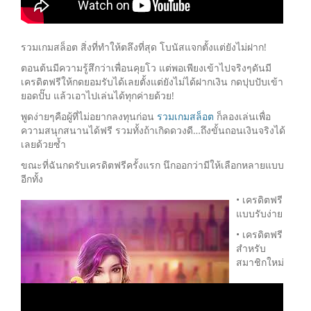
รวมเกมสล็อต สิ่งที่ทำให้ตลึงที่สุด โบนัสแจกตั้งแต่ยังไม่ฝาก!
ตอนต้นมีความรู้สึกว่าเพื่อนคุยโว แต่พอเพียงเข้าไปจริงๆดันมี
เครดิตฟรีให้กดยอมรับได้เลยตั้งแต่ยังไม่ได้ฝากเงิน กดปุบปับเข้า
ยอดปั๊บ แล้วเอาไปเล่นได้ทุกค่ายด้วย!
พูดง่ายๆคือผู้ที่ไม่อยากลงทุนก่อน
รวมเกมสล็อต
ก็ลองเล่นเพื่อ
ความสนุกสนานได้ฟรี รวมทั้งถ้าเกิดดวงดี…ถึงขั้นถอนเงินจริงได้
เลยด้วยซ้ำ
ขณะที่ฉันกดรับเครดิตฟรีครั้งแรก นึกออกว่ามีให้เลือกหลายแบบ
อีกทั้ง
• เครดิตฟรี
แบบรับง่าย
• เครดิตฟรี
สำหรับ
สมาชิกใหม่