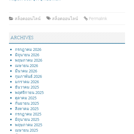
สล็อตออนไลน์
สล็อตออนไลน์
Permalink
ARCHIVES
กรกฎาคม 2026
มิถุนายน 2026
พฤษภาคม 2026
เมษายน 2026
มีนาคม 2026
กุมภาพันธ์ 2026
มกราคม 2026
ธันวาคม 2025
พฤศจิกายน 2025
ตุลาคม 2025
กันยายน 2025
สิงหาคม 2025
กรกฎาคม 2025
มิถุนายน 2025
พฤษภาคม 2025
เมษายน 2025