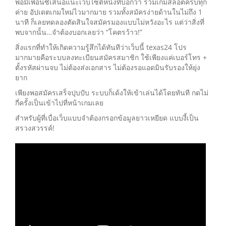
พอมีเพื่อนซี้เสนอแนะเว็บไซต์หนึ่งที่บอกว่า รวมเกมสล็อตครบทุก
ค่าย อัปเดตเกมใหม่ไวมากมาย รวมทั้งสมัครง่ายด้านในไม่ถึง 1
นาที ก็เลยทดลองตัดสินใจสมัครมองแบบไม่หวังอะไร แต่ว่าสิ่งที่
พบจากนั้น…จำต้องบอกเลยว่า “โคตรว้าว!”
สิ่งแรกที่ทำให้เกิดความรู้สึกได้ทันทีว่าเว็บนี้ texas24 โปร
มากมายคือระบบลงทะเบียนสมัครสมาชิก ใช้เพียงแค่เบอร์โทร +
ตั้งรหัสผ่านจบ ไม่ต้องส่งเอกสาร ไม่ต้องรอแอดมินรับรองให้ยุ่ง
ยาก
เพียงพอสมัครเสร็จปุบปับ ระบบก็เด้งให้เข้าเล่นได้โดยทันที กดไม่
กี่ครั้งเป็นเข้าไปที่หน้าเกมเลย
สำหรับผู้ที่เบื่อเว็บแบบจำต้องกรอกข้อมูลยาวเหยียด แบบงี้เป็น
สรวงสวรรค์!