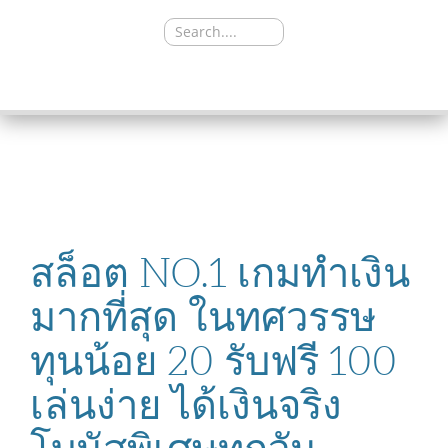
Search
for:
SKIP
TO
CONTENT
สล็อต NO.1 เกมทำเงิน
มากที่สุด ในทศวรรษ
ทุนน้อย 20 รับฟรี 100
เล่นง่าย ได้เงินจริง