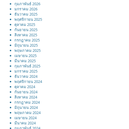
กุมภาพันธ์ 2026
มกราคม 2026
ธันวาคม 2025
พฤศจิกายน 2025
ตุลาคม 2025
กันยายน 2025
สิงหาคม 2025
กรกฎาคม 2025
มิถุนายน 2025
พฤษภาคม 2025
เมษายน 2025
มีนาคม 2025
กุมภาพันธ์ 2025
มกราคม 2025
ธันวาคม 2024
พฤศจิกายน 2024
ตุลาคม 2024
กันยายน 2024
สิงหาคม 2024
กรกฎาคม 2024
มิถุนายน 2024
พฤษภาคม 2024
เมษายน 2024
มีนาคม 2024
กุมภาพันธ์ 2024