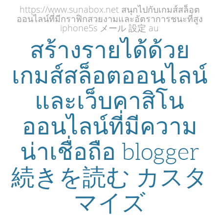
https://www.sunabox.net สนุกไปกับเกมส์สล็อต
ออนไลน์ที่มีกราฟิกสวยงามและอัตราการชนะที่สูง
iphone5s メール 設定 au
สร้างรายได้ด้วย
เกมส์สล็อตออนไลน์
และเว็บคาสิโน
ออนไลน์ที่มีความ
น่าเชื่อถือ blogger
続きを読む カスタ
マイズ