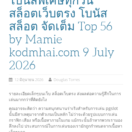
โบนัสพิเศษทุกวัน
สล็อตเว็บตรง โบนัส
สล็อต จัดเต็ม Top 56
by Mamie
kodmhai.com 9 July
2026
12 มิถุนายน 2026
Douglas Torres
รายละเอียดเล็กๆบนเว็บ สล็อตเว็บตรง ส่งผลต่อความรู้สึกในการ
เล่นมากกว่าที่คิดยังไง
คุณอาจจะคิดว่า ความสนุกสนานร่าเริงสำหรับการเล่น pgslot
นั้นมีสาเหตุมาจากตัวเกมเป็นหลัก ไม่ว่าจะด้วยรูปแบบการเล่น
กราฟิก เสียง หรือเนื้อหาภายในเกม แม้กระนั้นถ้าหากพวกเรามอง
ลึกลงไป ประสบการณ์ในการเล่นของเรามักถูกกำหนดจากเนื้อหา
เล็กๆมาก