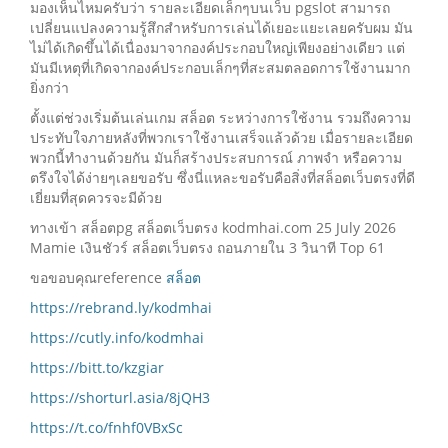
มองเห็นไหมครับว่า รายละเอียดเล็กๆบนเว็บ pgslot สามารถ
เปลี่ยนแปลงความรู้สึกสำหรับการเล่นได้เยอะแยะเลยครับผม มัน
ไม่ได้เกิดขึ้นได้เนื่องมาจากองค์ประกอบใหญ่เพียงอย่างเดียว แต่
มันมีเหตุที่เกิดจากองค์ประกอบเล็กๆที่สะสมตลอดการใช้งานมาก
ยิ่งกว่า
ตั้งแต่ช่วงเริ่มต้นเล่นเกม สล็อต ระหว่างการใช้งาน รวมถึงความ
ประทับใจภายหลังที่พวกเราใช้งานเสร็จแล้วด้วย เมื่อรายละเอียด
พวกนี้ทำงานด้วยกัน มันก็สร้างประสบการณ์ ภาพจำ หรือความ
ตรึงใจได้ง่ายๆเลยขอรับ ซึ่งนี่แหละขอรับคือสิ่งที่สล็อตเว็บตรงที่ดี
เยี่ยมที่สุดควรจะมีด้วย
ทางเข้า สล็อตpg สล็อตเว็บตรง kodmhai.com 25 July 2026
Mamie เงินชัวร์ สล็อตเว็บตรง ถอนภายใน 3 วินาที Top 61
ขอขอบคุณreference
สล็อต
https://rebrand.ly/kodmhai
https://cutly.info/kodmhai
https://bitt.to/kzgiar
https://shorturl.asia/8jQH3
https://t.co/fnhf0VBxSc