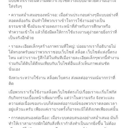
แบบพวกเราจะมีความคิดว่าเว็บไซต์วางแบบมาด้วยความเอาใจ
ใส่จริงๆ
• ความสม่ำเสมอของหน้าจอ: เมื่อส่วนประกอบต่างๆมีแบบอย่างที่
สอดคล้องกัน มันทำให้พวกเราเข้าใจการใช้งานอย่างเป็น
ธรรมชาติ ซึ่งมันจะช่วยลดภาระหน้าที่สำหรับการศึกษาหรือ
ทำความเข้าใจ แล้วก็ยังมีผลให้การใช้แรงงานดูง่ายดายยิ่งกว่าที่
เป็นจริงอีกด้วย
• รายละเอียดเล็กๆสร้างภาพรวมที่ใหญ่: บ่อยมากเราก็อธิบายไม่
ได้หรอกครับผมว่าพวกเราชอบเว็บไซต์ สล็อต เว็บไซต์แห่งนี้ตรง
ไหน แต่ว่าเราจะรู้สึกได้ในทันทีเมื่อรายละเอียดเล็กๆพวกนี้ทำงาน
ร่วมกันได้ดิบได้ดีจนเทียบกับเว็บไซต์อื่นแล้วเห็นภาพเด่นชัด
นั่นเอง
จังหวะระหว่างใช้งาน สล็อตเว็บตรง ส่งผลต่ออารมณ์มากกว่าที่
คิด
เมื่อพวกเราเริ่มใช้งานสล็อตเว็บไซต์ตรงไปเรื่อยเราจะเริ่มโฟกัส
กับกิจกรรมเบื้องหน้าเพิ่มมากขึ้น แต่ว่าในความจริง จังหวะและ
ความต่อเนื่องของระบบก็ส่งผลต่ออารมณ์ของพวกเราตลอดเวลา
อยู่แล้วนะครับ เพียงแค่เราบางครั้งก็อาจจะมิได้สังเกตเพียงแค่นั้น
• การตอบสนองต่อเนื่อง: เมื่อระบบตอบสนองอย่างสม่ำเสมอ มันก็
ทำให้เราสามารถฝักใฝ่กับสิ่งที่เรากำลังทำเป็นมากยิ่งขึ้น ไม่ต้อง