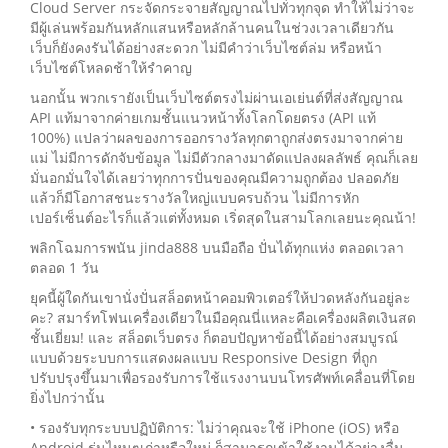
Cloud Server กระจัดกระจายสัญญาณไปทั่วทุกจุด ทำให้ไม่ว่าจะ
มีผู้เล่นพร้อมกันหลักแสนหรือหลักล้านคนในช่วงเวลาเดียวกัน
เว็บก็ยังคงรันได้อย่างสะดวก ไม่มีคำว่าเว็บไซต์ล่ม หรือหน้า
เว็บไซต์โหลดช้าให้รำคาญ
นอกนั้น พวกเรายังเป็นเว็บไซต์ตรงไม่ผ่านเอเย่นต์ที่ส่งสัญญาณ
API แท้มาจากค่ายเกมชั้นแนวหน้าทั้งโลกโดยตรง (API แท้
100%) แปลว่าผลของการออกรางวัลทุกตาถูกส่งตรงมาจากค่าย
แม่ ไม่มีการดักจับข้อมูล ไม่มีตัวกลางมาดัดแปลงผลลัพธ์ คุณก็เลย
มั่นอกมั่นใจได้เลยว่าทุกการปั่นของคุณมีความถูกต้อง ปลอดภัย
แล้วก็มีโอกาสชนะรางวัลใหญ่แบบครบถ้วน ไม่มีการหัก
เปอร์เซ็นต์อะไรก็แล้วแต่ทั้งหมด เริ่ดสุดในสามโลกเลยนะคุณน้า!
พลิกโฉมการพนัน jinda888 บนมือถือ ปั่นได้ทุกแห่ง ตลอดเวลา
ตลอด 1 วัน
ยุคนี้ผู้ใดกันเขานั่งปั่นสล็อตหน้าคอมพิวเตอร์ให้ปวดหลังกันอยู่ละ
คะ? สมาร์ทโฟนเครื่องเดียวในมือคุณนี่แหละคือเครื่องผลิตเงินสด
ชั้นเยี่ยม! และ สล็อตเว็บตรง ก็ตอบปัญหาข้อนี้ได้อย่างสมบูรณ์
แบบด้วยระบบการแสดงผลแบบ Responsive Design ที่ถูก
ปรับปรุงขึ้นมาเพื่อรองรับการใช้แรงงานบนโทรศัพท์เคลื่อนที่โดย
ยิ่งไปกว่านั้น
• รองรับทุกระบบปฏิบัติการ: ไม่ว่าคุณจะใช้ iPhone (iOS) หรือ
Android รุ่นไหนๆเก่าหรือใหม่ ก็สามารถเข้าใช้งานได้อย่างลื่น