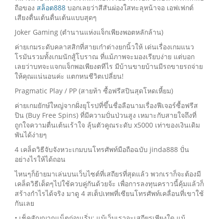
ถือของ
สล็อต888
บอกเลยว่าสีสันผ่องใสทะลุหน้าจอ เอฟเฟกต์
เสียงตื่นเต้นตื่นเต้นแบบสุดๆ
Joker Gaming (ตำนานแห่งแจ็กเพียงพอตหลักล้าน)
ค่ายเกมระดับคลาสสิกที่สายเก๋าต่างยกนิ้วให้ เด่นเรื่องเกมแนว
โรมันรวมทั้งเกมนักสู้โบราณ ที่แม้ภาพจะมองเรียบง่าย แต่บอก
เลยว่าบทจะแจกแจ็กพอเพียงตทีไร มีบ้านขายบ้านมีรถขายรถจ่าย
ให้คุณแน่นอนค่ะ แตกหนชีวิตเปลี่ยน!
Pragmatic Play / PP (สายท้า ซื้อฟรีสปินสุดโหดเหี้ยม)
ค่ายเกมยักษ์ใหญ่จากฝั่งยุโรปที่ขึ้นชื่อลือนามเรื่องฟีเจอร์ซื้อฟรีส
ปิน (Buy Free Spins) ที่มีความปั่นป่วนสูง เหมาะกับสายใจถึงที่
ถูกใจความตื่นเต้นเร้าใจ ลุ้นตัวคูณระดับ x5000 เท่าของเงินเดิม
พันได้ง่ายๆ
4 เคล็ดวิธีจับจังหวะเกมบนโทรศัพท์มือถือฉบับ jinda888 ปั่น
อย่างไรให้ได้ถอน
ไหนๆก็ย้ายมาเล่นบนเว็บไซต์ที่เสถียรที่สุดแล้ว พวกเราก็จะต้องมี
เคล็ดวิธีเด็ดๆไปใช้ควบคู่กันด้วยจ้ะ เพื่อการลงทุนคราวนี้คุ้มแล้วก็
สร้างกำไรได้จริง มาดู 4 สเต็ปเทพที่เซียนโทรศัพท์เคลื่อนที่เขาใช้
กันเลย
• เช็คสัญญาณเน็ตก่อนเริ่ม: แม้เว็บเราจะเสถียรเพียงใด แม้