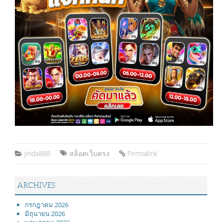
jinda888
สล็อตเว็บตรง
Permalink
ARCHIVES
กรกฎาคม 2026
มิถุนายน 2026