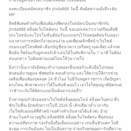
ลงทะเบียนสมัครสมาชิก jinda888 วันนี้ สัมผัสความมั่งมีระดับ
VIP
สิทธิพิเศษสำหรับเพื่อนพ้องๆที่ตกลงใจสมัครเป็นสมาชิกกับ
jinda888 สล็อตเว็บไซต์ตรง วันนี้ ขอบอกเลยว่าเราเตรียมสิทธิ
ประโยชน์และโปรโมชั่นต้อนรับแบบจุกๆไว้รอคอยต้อนรับเยอะ!
แนวทางการสมัครก็ง่ายแสนง่าย แค่เพียงคลิกที่หน้าเว็บไซต์
กรอกเบอร์โทรศัพท์ เลือกบัญชีธนาคาร (หรือทรูวอลเล็ต) แล้วกด
ยืนยัน ก็พร้อมรับยูสเซอร์เข้าเล่นได้ในทันทีภายใน 1 นาที ไม่ต้อง
ส่งเอกสาร ไม่ต้องผ่านแอดไม่นให้วุ่นวายใจ
ยิ่งกว่านั้นเรายังมีคณะทำงานคอลเซ็นเตอร์ระดับมือโปรคอย
สแตนด์บายดูแล ซัพพอร์ต ตอบคำถาม และให้ความให้การช่วย
เหลือเพื่อนพ้องๆตลอด 24 ชั่วโมง ไม่มีวันหยุดราชการ เกิดปัญหา
ตรงไหน ทักหาพวกเราได้ในทันที ตอบไว เอาใจใส่ดุจญาติมิตรแต่
ว่าชำระเงินให้มิตรแบบเป็นอันมากเลยจ๊า!
ถ้าหากคุณกำลังมองหาเว็บไซต์สล็อตออนไลน์ สล็อตเว็บตรง ดีๆ
ซักเว็บที่จะปักหลักยาวๆในปี 2026 นี้ เลิกเสียเวล่ำเวลากับ
เว็บไซต์เอเยนต์ที่ทำหน้าจอค้างทำเงินหายได้แล้วค่ะ ย้าย
สำมะโนครัวมาอยู่กับ สล็อต888 สล็อตเว็บไซต์ตรง ที่สุดของ
ความเสถียรภาพ รองรับมือถือเต็มแบบอย่าง เล่นลื่นหัวแตก ไม่มี
สะดุด การเงินมั่นคง ไม่เป็นอันตราย จ่ายจริงทุกยอดการันตีความ