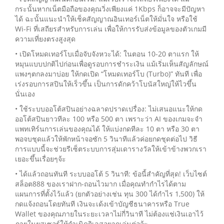
กระนั้นหากเน็ตมือถือของคุณวิ่งเพียงแค่ 1Kbps ก็อาจจะมีปัญหา
ได้ ฉะนั้นแนะนำให้เช็คสัญญาณอินเทอร์เน็ตให้มั่นใจ หรือใช้
Wi-Fi ที่เสถียรสำหรับการเล่น เพื่อให้การรับส่งข้อมูลของตัวเกมมี
ความเที่ยงตรงสูงสุด
• เปิดโหมดเทอร์โบเมื่อจับจังหวะได้: ในตอน 10-20 ตาแรก ให้
หมุนแบบปกติไปก่อนเพื่อดูรอบการชำระเงิน แม้เริ่มเห็นสัญลักษณ์
แพงๆตกลงมาบ่อย ให้กดเปิด “โหมดเทอร์โบ (Turbo)” ทันที เพื่อ
เร่งรอบการสปินให้เร็วขึ้น เป็นการดักคว้าโบนัสใหญ่ให้ไวขึ้น
นั่นเอง
• ใช้ระบบออโต้สปินอย่างฉลาดปราดเปรื่อง: ไม่เสนอแนะให้กด
ออโต้สปินยาวทีละ 100 หรือ 500 ตา เพราะว่า AI ของเกมจะจำ
แพทเทิร์นการเล่นของคุณได้ ให้แบ่งกดทีละ 10 ตา หรือ 30 ตา
พอจบชุดแล้วให้พักหน้าจอซัก 5 วินาทีแล้วค่อยกดชุดต่อไป วิธี
การแบบนี้จะช่วยรีเซ็ตระบบการสุ่มเดารางวัลให้เข้าข้างพวกเรา
เยอะขึ้นเรื่อยๆจ้ะ
• ได้แล้วถอนทันที ระบบออโต้ 5 วินาที: ข้อนี้สำคัญที่สุด! เว็บไซต์
สล็อต888 ของเราฝาก-ถอนไวมาก เมื่อคุณทำกำไรได้ตาม
แผนการที่ตั้งไว้แล้ว (ยกตัวอย่างเช่น ทุน 300 ได้กำไร 1,500) ให้
กดแจ้งถอนโดยทันที เงินจะเด้งเข้าบัญชีธนาคารหรือ True
Wallet ของคุณภายในระยะเวลาไม่กี่วินาที ไม่ต้องแช่เงินเอาไว้
ภายในยูสเซอร์ให้กำเนิดกิเลสอยากเล่นต่อจ้ะ