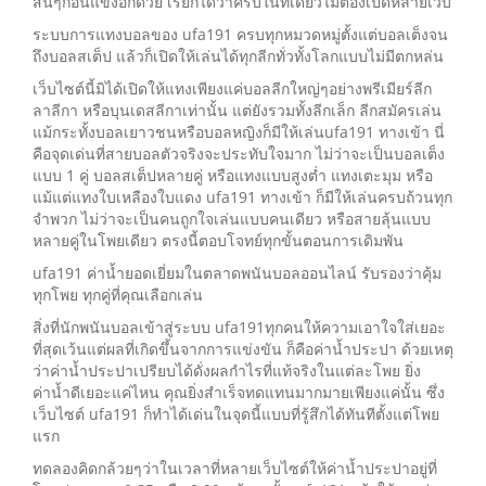
สั้นๆก่อนแข่งอีกด้วย เรียกได้ว่าครบในที่เดียวไม่ต้องเปิดหลายเว็บ
ระบบการแทงบอลของ ufa191 ครบทุกหมวดหมู่ตั้งแต่บอลเต็งจน
ถึงบอลสเต็ป แล้วก็เปิดให้เล่นได้ทุกลีกทั่วทั้งโลกแบบไม่มีตกหล่น
เว็บไซต์นี้มิได้เปิดให้แทงเพียงแค่บอลลีกใหญ่ๆอย่างพรีเมียร์ลีก
ลาลีกา หรือบุนเดสลีกาเท่านั้น แต่ยังรวมทั้งลีกเล็ก ลีกสมัครเล่น
แม้กระทั้งบอลเยาวชนหรือบอลหญิงก็มีให้เล่นufa191 ทางเข้า นี่
คือจุดเด่นที่สายบอลตัวจริงจะประทับใจมาก ไม่ว่าจะเป็นบอลเต็ง
แบบ 1 คู่ บอลสเต็ปหลายคู่ หรือแทงแบบสูงต่ำ แทงเตะมุม หรือ
แม้แต่แทงใบเหลืองใบแดง ufa191 ทางเข้า ก็มีให้เล่นครบถ้วนทุก
จำพวก ไม่ว่าจะเป็นคนถูกใจเล่นแบบคนเดียว หรือสายลุ้นแบบ
หลายคู่ในโพยเดียว ตรงนี้ตอบโจทย์ทุกขั้นตอนการเดิมพัน
ufa191 ค่าน้ำยอดเยี่ยมในตลาดพนันบอลออนไลน์ รับรองว่าคุ้ม
ทุกโพย ทุกคู่ที่คุณเลือกเล่น
สิ่งที่นักพนันบอลเข้าสู่ระบบ ufa191ทุกคนให้ความเอาใจใส่เยอะ
ที่สุดเว้นแต่ผลที่เกิดขึ้นจากการแข่งขัน ก็คือค่าน้ำประปา ด้วยเหตุ
ว่าค่าน้ำประปาเปรียบได้ดั่งผลกำไรที่แท้จริงในแต่ละโพย ยิ่ง
ค่าน้ำดีเยอะแค่ไหน คุณยิ่งสำเร็จทดแทนมากมายเพียงแค่นั้น ซึ่ง
เว็บไซต์ ufa191 ก็ทำได้เด่นในจุดนี้แบบที่รู้สึกได้ทันทีตั้งแต่โพย
แรก
ทดลองคิดกล้วยๆว่าในเวลาที่หลายเว็บไซต์ให้ค่าน้ำประปาอยู่ที่