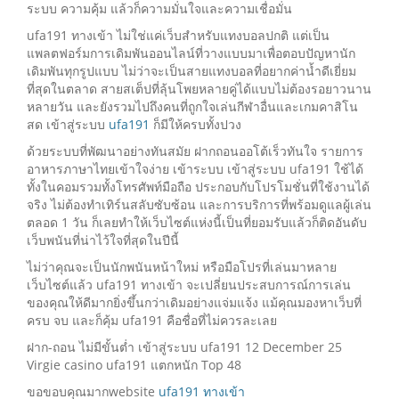
ระบบ ความคุ้ม แล้วก็ความมั่นใจและความเชื่อมั่น
ufa191 ทางเข้า ไม่ใช่แค่เว็บสำหรับแทงบอลปกติ แต่เป็น
แพลตฟอร์มการเดิมพันออนไลน์ที่วางแบบมาเพื่อตอบปัญหานัก
เดิมพันทุกรูปแบบ ไม่ว่าจะเป็นสายแทงบอลที่อยากค่าน้ำดีเยี่ยม
ที่สุดในตลาด สายสเต็ปที่ลุ้นโพยหลายคู่ได้แบบไม่ต้องรอยาวนาน
หลายวัน และยังรวมไปถึงคนที่ถูกใจเล่นกีฬาอื่นและเกมคาสิโน
สด เข้าสู่ระบบ
ufa191
ก็มีให้ครบทั้งปวง
ด้วยระบบที่พัฒนาอย่างทันสมัย ฝากถอนออโต้เร็วทันใจ รายการ
อาหารภาษาไทยเข้าใจง่าย เข้าระบบ เข้าสู่ระบบ ufa191 ใช้ได้
ทั้งในคอมรวมทั้งโทรศัพท์มือถือ ประกอบกับโปรโมชั่นที่ใช้งานได้
จริง ไม่ต้องทำเทิร์นสลับซับซ้อน และการบริการที่พร้อมดูแลผู้เล่น
ตลอด 1 วัน ก็เลยทำให้เว็บไซต์แห่งนี้เป็นที่ยอมรับแล้วก็ติดอันดับ
เว็บพนันที่น่าไว้ใจที่สุดในปีนี้
ไม่ว่าคุณจะเป็นนักพนันหน้าใหม่ หรือมือโปรที่เล่นมาหลาย
เว็บไซต์แล้ว ufa191 ทางเข้า จะเปลี่ยนประสบการณ์การเล่น
ของคุณให้ดีมากยิ่งขึ้นกว่าเดิมอย่างแจ่มแจ้ง แม้คุณมองหาเว็บที่
ครบ จบ และก็คุ้ม ufa191 คือชื่อที่ไม่ควรละเลย
ฝาก-ถอน ไม่มีขั้นต่ำ เข้าสู่ระบบ ufa191 12 December 25
Virgie casino ufa191 แตกหนัก Top 48
ขอขอบคุณมากwebsite
ufa191 ทางเข้า