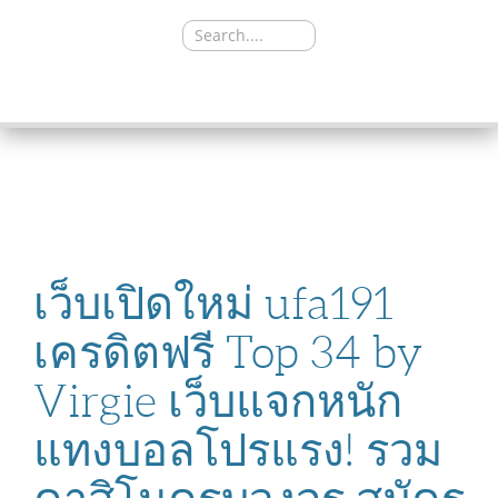
Search
for:
SKIP
TO
CONTENT
เว็บเปิดใหม่ ufa191
เครดิตฟรี Top 34 by
Virgie เว็บแจกหนัก
แทงบอลโปรแรง! รวม