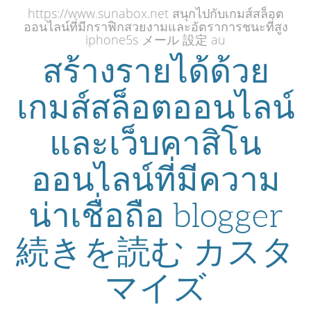
https://www.sunabox.net สนุกไปกับเกมส์สล็อต
ออนไลน์ที่มีกราฟิกสวยงามและอัตราการชนะที่สูง
iphone5s メール 設定 au
สร้างรายได้ด้วย
เกมส์สล็อตออนไลน์
และเว็บคาสิโน
ออนไลน์ที่มีความ
น่าเชื่อถือ blogger
続きを読む カスタ
マイズ