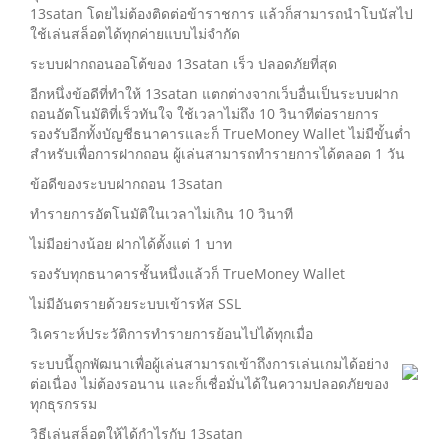
13satan โดยไม่ต้องติดต่อข้าราชการ แล้วก็สามารถนำโบนัสไป
ใช้เล่นสล็อตได้ทุกค่ายแบบไม่จำกัด
ระบบฝากถอนออโต้ของ 13satan เร็ว ปลอดภัยที่สุด
อีกหนึ่งข้อดีที่ทำให้ 13satan แตกต่างจากเว็บอื่นเป็นระบบฝาก
ถอนอัตโนมัติที่เร็วทันใจ ใช้เวลาไม่ถึง 10 วินาทีต่อรายการ
รองรับอีกทั้งบัญชีธนาคารและก็ TrueMoney Wallet ไม่มีขั้นต่ำ
สำหรับเพื่อการฝากถอน ผู้เล่นสามารถทำรายการได้ตลอด 1 วัน
ข้อดีของระบบฝากถอน 13satan
ทำรายการอัตโนมัติในเวลาไม่เกิน 10 วินาที
ไม่มีอย่างน้อย ฝากได้ตั้งแต่ 1 บาท
รองรับทุกธนาคารชั้นหนึ่งแล้วก็ TrueMoney Wallet
ไม่มีอันตรายด้วยระบบเข้ารหัส SSL
วิเคราะห์ประวัติการทำรายการย้อนไปได้ทุกเมื่อ
ระบบนี้ถูกพัฒนาเพื่อผู้เล่นสามารถเข้าถึงการเล่นเกมได้อย่าง
ต่อเนื่อง ไม่ต้องรอนาน และก็เชื่อมั่นได้ในความปลอดภัยของ
ทุกธุรกรรม
วิธีเล่นสล็อตให้ได้กำไรกับ 13satan