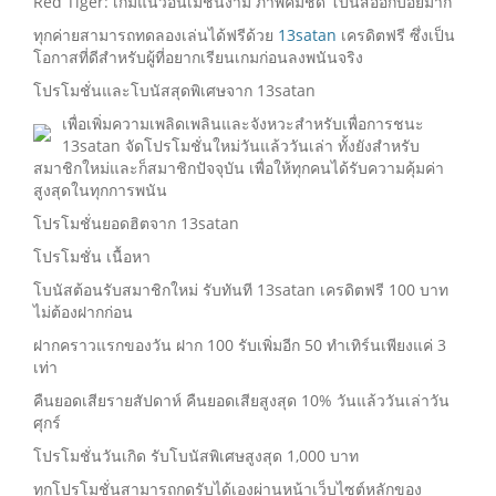
Red Tiger: เกมแนวอนิเมชันงาม ภาพคมชัด โบนัสออกบ่อยมาก
ทุกค่ายสามารถทดลองเล่นได้ฟรีด้วย
13satan
เครดิตฟรี ซึ่งเป็น
โอกาสที่ดีสำหรับผู้ที่อยากเรียนเกมก่อนลงพนันจริง
โปรโมชั่นและโบนัสสุดพิเศษจาก 13satan
เพื่อเพิ่มความเพลิดเพลินและจังหวะสำหรับเพื่อการชนะ
13satan จัดโปรโมชั่นใหม่วันแล้ววันเล่า ทั้งยังสำหรับ
สมาชิกใหม่และก็สมาชิกปัจจุบัน เพื่อให้ทุกคนได้รับความคุ้มค่า
สูงสุดในทุกการพนัน
โปรโมชั่นยอดฮิตจาก 13satan
โปรโมชั่น เนื้อหา
โบนัสต้อนรับสมาชิกใหม่ รับทันที 13satan เครดิตฟรี 100 บาท
ไม่ต้องฝากก่อน
ฝากคราวแรกของวัน ฝาก 100 รับเพิ่มอีก 50 ทำเทิร์นเพียงแค่ 3
เท่า
คืนยอดเสียรายสัปดาห์ คืนยอดเสียสูงสุด 10% วันแล้ววันเล่าวัน
ศุกร์
โปรโมชั่นวันเกิด รับโบนัสพิเศษสูงสุด 1,000 บาท
ทุกโปรโมชั่นสามารถกดรับได้เองผ่านหน้าเว็บไซต์หลักของ