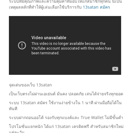
ระบบที่มีคุณภาพและความคุ้มค่าที่มอบให้แก่สมาชิกทุกคน นี่เป็น
เหตุผลหลักที่ทำให้ผู้เล่นเลือกใช้บริการกับ
13satan สมัคร
จุดเด่นของเว็บ 13satan
เป็นเว็บตรงไม่ผ่านเอเย่นต์ มั่นคง ปลอดภัย เล่นได้จ่ายจริงทุกยอด
ระบบ 13satan สมัคร ใช้งานง่ายข้างใน 1 นาที ผ่านมือถือได้ใน
ทันที
ระบบฝากถอนออโต้ รองรับทุกแบงค์และ True Wallet ไม่มีขั้นต่ำ
โปรโมชั่นแจกหนัก ได้แก่ 13satan เครดิตฟรี สำหรับสมาชิกใหม่
แต่ละวัน