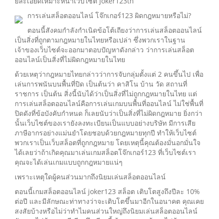
ยละเอียดเหมาะหน้าเว็บไซต์ joker123th
การเล่นสล็อตออนไลน์ โจ๊กเกอร์123 ผิดกฎหมายหรือไม่?
ตอนนี้สังคมกำลังกำเนิดข้อโต้เถียงว่าการเล่นสล็อตออนไลน์
เป็นสิ่งที่ถูกตามกฎหมายในไทยหรือเปล่า ซึ่งพวกเราในฐาน
เจ้าของเว็บไซต์จะออกมาตอบปัญหาดังกล่าว ว่าการเล่นสล็อต
ออนไลน์เป็นสิ่งที่ไม่ผิดกฎหมายในไทย
ด้วยเหตุว่ากฎหมายไทยกล่าวว่าการจับกลุ่มตั้งแต่ 2 คนขึ้นไป เพื่อ
เล่นการพนันบนพื้นที่ปิด เป็นต้นว่า คาสิโน บ้าน วัด สถานที่
ราชการ เป็นต้น สิ่งนี้นับได้ว่าเป็นสิ่งที่ไม่ถูกกฎหมายในไทย แต่
การเล่นสล็อตออนไลน์คือการเล่นเกมบนพื้นที่ออนไลน์ ไม่ใช่พื้นที่
ปิดดังที่ข้อบังคับกำหนด ก็เลยนับว่าเป็นสิ่งที่ไม่ผิดกฎหมาย ยิ่งกว่า
นั้นเว็บไซต์ของเรายังลงทะเบียนเป็นแบบอย่างบริษัท มีการเสีย
ภาษีอากรอย่างแม่นยำโดยชอบด้วยกฎหมายทุกปี ทำให้เว็บไซต์
พวกเราเป็นเว็บสล็อตที่ถูกกฎหมาย โดยเหตุนี้คุณต้องมั่นอกมั่นใจ
ได้เลยว่าถ้าเกิดคุณมาเล่นเกมสล็อตโจ๊กเกอร์123 ที่เว็บไซต์เรา
คุณจะได้เล่นเกมแบบถูกกฎหมายแน่ๆ
เพราะเหตุใดผู้คนส่วนมากถึงนิยมเล่นสล็อตออนไลน์
ตอนนี้เกมสล็อตออนไลน์ joker123 สล็อต เติบโตสูงถึงปีละ 10%
ต่อปี และมีลักษณะท่าทางว่าจะเติบโตขึ้นมาอีกในอนาคต คุณเคย
สงสัยบ้างหรือไม่ว่าทำไมคนส่วนใหญ่ถึงนิยมเล่นสล็อตออนไลน์