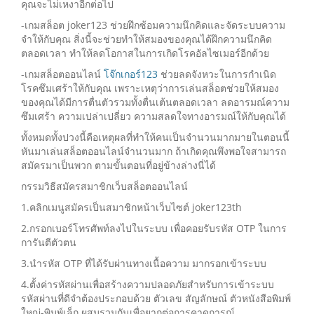
คุณจะไม่เหงาอีกต่อไป
-เกมสล็อต joker123 ช่วยฝึกซ้อมความนึกคิดและจัดระบบความ
จำให้กับคุณ สิ่งนี้จะช่วยทำให้สมองของคุณได้ฝึกความนึกคิด
ตลอดเวลา ทำให้ลดโอกาสในการเกิดโรคอัลไซเมอร์อีกด้วย
-เกมสล็อตออนไลน์
โจ๊กเกอร์123
ช่วยลดจังหวะในการกำเนิด
โรคซึมเศร้าให้กับคุณ เพราะเหตุว่าการเล่นสล็อตช่วยให้สมอง
ของคุณได้มีการตื่นตัวรวมทั้งตื่นเต้นตลอดเวลา ลดอารมณ์ความ
ซึมเศร้า ความเปล่าเปลี่ยว ความสลดใจทางอารมณ์ให้กับคุณได้
ทั้งหมดทั้งปวงนี้คือเหตุผลที่ทำให้คนเป็นจำนวนมากมายในตอนนี้
หันมาเล่นสล็อตออนไลน์จำนวนมาก ถ้าเกิดคุณพึงพอใจสามารถ
สมัครมาเป็นพวก ตามขั้นตอนที่อยู่ข้างล่างนี่ได้
กรรมวิธีสมัครสมาชิกเว็บสล็อตออนไลน์
1.คลิกเมนูสมัครเป็นสมาชิกหน้าเว็บไซต์ joker123th
2.กรอกเบอร์โทรศัพท์ลงไปในระบบ เพื่อคอยรับรหัส OTP ในการ
การันตีตัวตน
3.นำรหัส OTP ที่ได้รับผ่านทางเนื้อความ มากรอกเข้าระบบ
4.ตั้งค่ารหัสผ่านเพื่อสร้างความปลอดภัยสำหรับการเข้าระบบ
รหัสผ่านที่ดีจำต้องประกอบด้วย ตัวเลข สัญลักษณ์ ตัวหนังสือพิมพ์
ใหญ่-พิมพ์เล็ก ผสมรวมกันเพื่อยากต่อการคาดการณ์