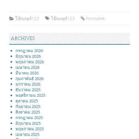
โจ๊กเกอร์123
โจ๊กเกอร์123
Permalink
ARCHIVES
กรกฎาคม 2026
มิถุนายน 2026
พฤษภาคม 2026
เมษายน 2026
มีนาคม 2026
กุมภาพันธ์ 2026
มกราคม 2026
ธันวาคม 2025
พฤศจิกายน 2025
ตุลาคม 2025
กันยายน 2025
สิงหาคม 2025
กรกฎาคม 2025
มิถุนายน 2025
พฤษภาคม 2025
เมษายน 2025