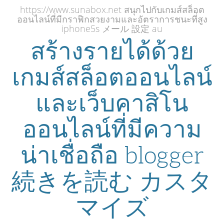
https://www.sunabox.net สนุกไปกับเกมส์สล็อต
ออนไลน์ที่มีกราฟิกสวยงามและอัตราการชนะที่สูง
iphone5s メール 設定 au
สร้างรายได้ด้วย
เกมส์สล็อตออนไลน์
และเว็บคาสิโน
ออนไลน์ที่มีความ
น่าเชื่อถือ blogger
続きを読む カスタ
マイズ