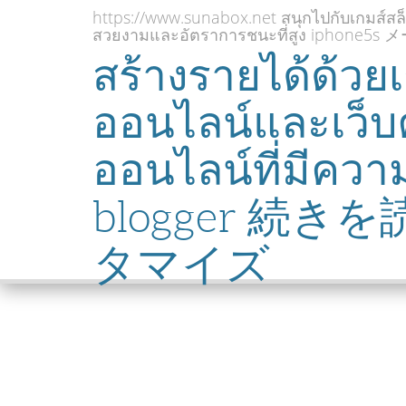
https://www.sunabox.net สนุกไปกับเกมส์สล็
สวยงามและอัตราการชนะที่สูง iphone5s
สร้างรายได้ด้วย
ออนไลน์และเว็บ
ออนไลน์ที่มีความ
blogger 続き
タマイズ