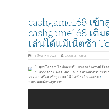
SKIP
TO
CONTENT
cashgame168 เข้าส
cashgame168 เติม
เล่นได้แม้เน็ตช้า 
18 สิงหาคม 2025
Douglas Torres
ในยุคที่โลกออนไลน์กลายเป็นแหล่งสร้างรายได้ยอ
ระหว่างความเพลิดเพลินและช่องทางสำหรับการทำเง
รวดเร็ว พร้อม เข้าสู่ระบบ ได้ในหนึ่งคลิก และรับ
cashg
สนองตอบผู้เล่นทุกระดับ