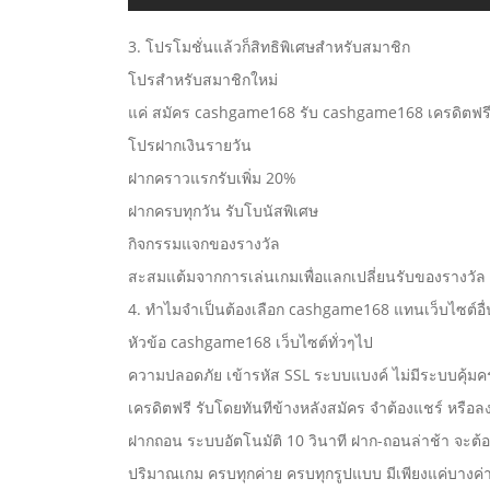
3. โปรโมชั่นแล้วก็สิทธิพิเศษสำหรับสมาชิก
โปรสำหรับสมาชิกใหม่
แค่ สมัคร cashgame168 รับ cashgame168 เครดิตฟรี โ
โปรฝากเงินรายวัน
ฝากคราวแรกรับเพิ่ม 20%
ฝากครบทุกวัน รับโบนัสพิเศษ
กิจกรรมแจกของรางวัล
สะสมแต้มจากการเล่นเกมเพื่อแลกเปลี่ยนรับของรางวัล เช่
4. ทำไมจำเป็นต้องเลือก cashgame168 แทนเว็บไซต์อื่
หัวข้อ cashgame168 เว็บไซต์ทั่วๆไป
ความปลอดภัย เข้ารหัส SSL ระบบแบงค์ ไม่มีระบบคุ้มค
เครดิตฟรี รับโดยทันทีข้างหลังสมัคร จำต้องแชร์ หรือ
ฝากถอน ระบบอัตโนมัติ 10 วินาที ฝาก-ถอนล่าช้า จะต
ปริมาณเกม ครบทุกค่าย ครบทุกรูปแบบ มีเพียงแค่บางค่