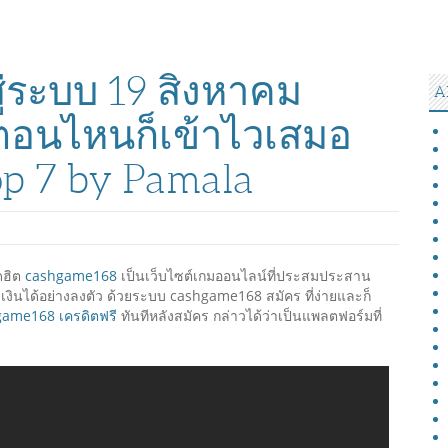
ู่ระบบ 19 สิงหาคม
A
ตอนไหนก็เข้าไวเสมอ
Top 7 by Pamala
ดฮิต
cashgame168
เป็นเว็บไซต์เกมออนไลน์ที่ประสมประสาน
ินได้อย่างลงตัว ด้วยระบบ cashgame168 สมัคร ที่ง่ายและก็
ame168 เครดิตฟรี
ทันทีหลังสมัคร กล่าวได้ว่าเป็นแพลตฟอร์มที่