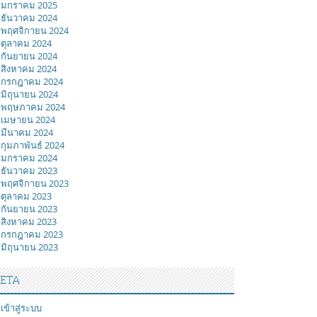
มกราคม 2025
ธันวาคม 2024
พฤศจิกายน 2024
ตุลาคม 2024
กันยายน 2024
สิงหาคม 2024
กรกฎาคม 2024
มิถุนายน 2024
พฤษภาคม 2024
เมษายน 2024
มีนาคม 2024
กุมภาพันธ์ 2024
มกราคม 2024
ธันวาคม 2023
พฤศจิกายน 2023
ตุลาคม 2023
กันยายน 2023
สิงหาคม 2023
กรกฎาคม 2023
มิถุนายน 2023
ETA
เข้าสู่ระบบ