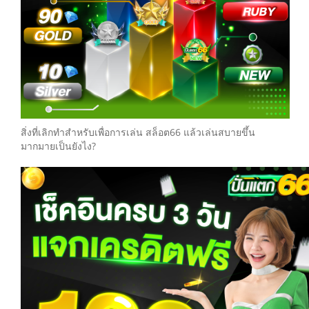
สิ่งที่เลิกทำสำหรับเพื่อการเล่น สล็อต66 แล้วเล่นสบายขึ้น
มากมายเป็นยังไง?