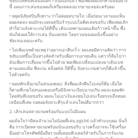
ขยับเบททันทีเสมือนคราวก่อนอีกแล้ว พอเพียงผมเลิกทำนิสัยอย่าง
นี้ แผนการเล่นของผมก็เหวี่ยงลดลงมากมายเลยล่ะครับผม
• หยุดนิสัยสปินถี่เพราะว่าไม่ค่อยสบายใจ: เมื่อก่อนเวลามองเห็น
ยอดลดลง ผมมักจะเผลอสปินรัวๆแบบไม่คิดเลยขอรับ เพียงพอเลิก
ทำก็อ่านจังหวะเกมได้ดีขึ้น เดินเบทตามแผนเดิมก้าวหน้าขึ้น ซึ่ง
มันก็ส่งผลให้การเล่น ปั่นแตก66 โดยรวมของผมนิ่งขึ้นอย่าง
ชัดเจนเลยนะครับ
• ไม่เพิ่มเบทด้วยเหตุว่าอยากเอาคืนเร็ว: ผมเคยมีความคิดว่า การ
ขยับเบทขึ้นเป็นทางลัดสำหรับเพื่อการเอาทุนคืน แต่ว่าก็ลืมไปว่า
มันเพิ่มการเสี่ยงมากขึ้นไปด้วย พอเพียงเปลี่ยนแปลงมาเดินเบท
ตามแผนเดิม ฟีลเกม สล็อต66 ก็ดีขึ้น จังหวะเกมต่างๆก็ดีแล้วขึ้น
ไปด้วยครับ
• ยอมพักเมื่อเกมไม่สนองตอบ: สิ่งที่ผมเลิกฝืนไปเลยก็คือ เมื่อใด
ก็ตามที่เกมไม่สนองตอบหรือมีจังหวะเงียบนานเกิน ผมจะยอมพัก
โดยทันทีเลยขอรับ ผมจะไม่เอาเงินลงทุนไปเล่นเรื่อยๆจนถึงหมด
เสมือนที่เคย รอคอยจังหวะดีๆแล้วเล่นใหม่ดีมากกว่า
2. เลิกเล่นหลายเกมพร้อมกันแบบไม่มีแผน
ผมมั่นใจว่ามีคนจำนวนไม่น้อยที่เล่น pgslot แล้วทำแบบผม นั่นก็
คือ การเปิดหลายเกมพร้อมนั่นเองขอรับ บางครั้งอาจจะใช้เครื่อง
มืออย่างโทรศัพท์มือถือรวมทั้งคอมพิวเตอร์สำหรับในการรันเกม