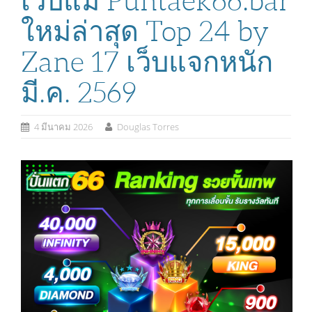
เว็บแม่ Puntaek66.bar
ใหม่ล่าสุด Top 24 by
Zane 17 เว็บแจกหนัก
มี.ค. 2569
4 มีนาคม 2026
Douglas Torres