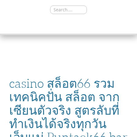
Search
for:
SKIP
TO
CONTENT
casino สล็อต66 รวม
เทคนิคปั่น สล็อต จาก
เซียนตัวจริง สูตรลับที่
ทำเงินได้จริงทุกวัน