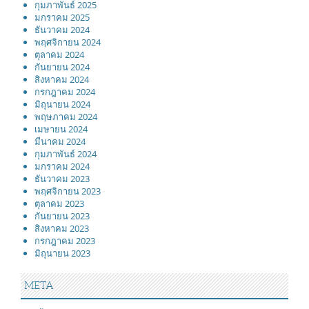
กุมภาพันธ์ 2025
มกราคม 2025
ธันวาคม 2024
พฤศจิกายน 2024
ตุลาคม 2024
กันยายน 2024
สิงหาคม 2024
กรกฎาคม 2024
มิถุนายน 2024
พฤษภาคม 2024
เมษายน 2024
มีนาคม 2024
กุมภาพันธ์ 2024
มกราคม 2024
ธันวาคม 2023
พฤศจิกายน 2023
ตุลาคม 2023
กันยายน 2023
สิงหาคม 2023
กรกฎาคม 2023
มิถุนายน 2023
META