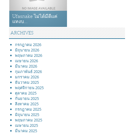
Ufasnake ไม่ได้มีดีแค่
แทงบ...
ARCHIVES
กรกฎาคม 2026
มิถุนายน 2026
พฤษภาคม 2026
เมษายน 2026
มีนาคม 2026
กุมภาพันธ์ 2026
มกราคม 2026
ธันวาคม 2025
พฤศจิกายน 2025
ตุลาคม 2025
กันยายน 2025
สิงหาคม 2025
กรกฎาคม 2025
มิถุนายน 2025
พฤษภาคม 2025
เมษายน 2025
มีนาคม 2025