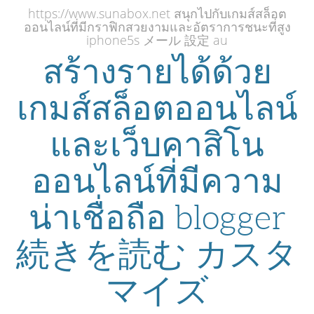
https://www.sunabox.net สนุกไปกับเกมส์สล็อต
ออนไลน์ที่มีกราฟิกสวยงามและอัตราการชนะที่สูง
iphone5s メール 設定 au
สร้างรายได้ด้วย
เกมส์สล็อตออนไลน์
และเว็บคาสิโน
ออนไลน์ที่มีความ
น่าเชื่อถือ blogger
続きを読む カスタ
マイズ