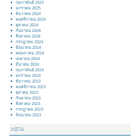
กุมภาพันธ์ 2025
มกราคม 2025
ธันวาคม 2024
พฤศจิกายน 2024
ตุลาคม 2024
กันยายน 2024
สิงหาคม 2024
กรกฎาคม 2024
มิถุนายน 2024
พฤษภาคม 2024
เมษายน 2024
มีนาคม 2024
กุมภาพันธ์ 2024
มกราคม 2024
ธันวาคม 2023
พฤศจิกายน 2023
ตุลาคม 2023
กันยายน 2023
สิงหาคม 2023
กรกฎาคม 2023
มิถุนายน 2023
META