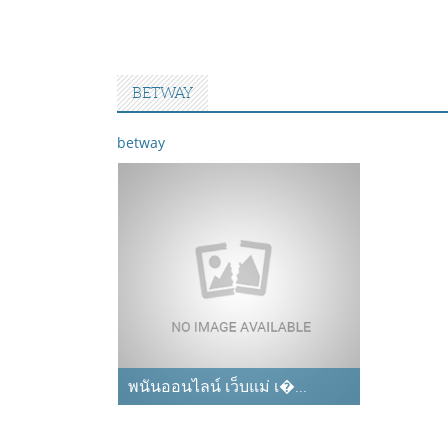
SKIP
TO
CONTENT
BETWAY
betway
พนันออนไลน์ เว็บแม่ เ�...