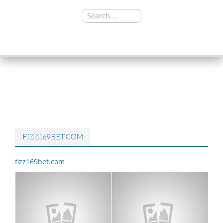
Search
for:
SKIP
TO
CONTENT
FIZZ169BET.COM
fizz169bet.com