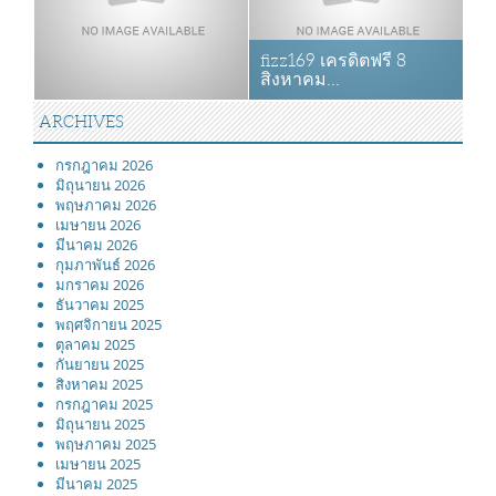
fizz169 เครดิตฟรี 8
สิงหาคม...
ARCHIVES
กรกฎาคม 2026
มิถุนายน 2026
พฤษภาคม 2026
เมษายน 2026
มีนาคม 2026
กุมภาพันธ์ 2026
มกราคม 2026
ธันวาคม 2025
พฤศจิกายน 2025
ตุลาคม 2025
กันยายน 2025
สิงหาคม 2025
กรกฎาคม 2025
มิถุนายน 2025
พฤษภาคม 2025
เมษายน 2025
มีนาคม 2025