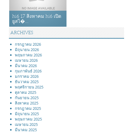
hi6 17 สิงหาคม hi6 เปิด
ยูสไ�...
ARCHIVES
กรกฎาคม 2026
มิถุนายน 2026
พฤษภาคม 2026
เมษายน 2026
มีนาคม 2026
กุมภาพันธ์ 2026
มกราคม 2026
ธันวาคม 2025
พฤศจิกายน 2025
ตุลาคม 2025
กันยายน 2025
สิงหาคม 2025
กรกฎาคม 2025
มิถุนายน 2025
พฤษภาคม 2025
เมษายน 2025
มีนาคม 2025