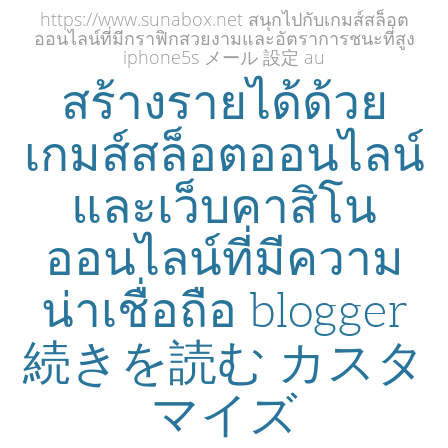
https://www.sunabox.net สนุกไปกับเกมส์สล็อต
ออนไลน์ที่มีกราฟิกสวยงามและอัตราการชนะที่สูง
iphone5s メール 設定 au
สร้างรายได้ด้วย
เกมส์สล็อตออนไลน์
และเว็บคาสิโน
ออนไลน์ที่มีความ
น่าเชื่อถือ blogger
続きを読む カスタ
マイズ