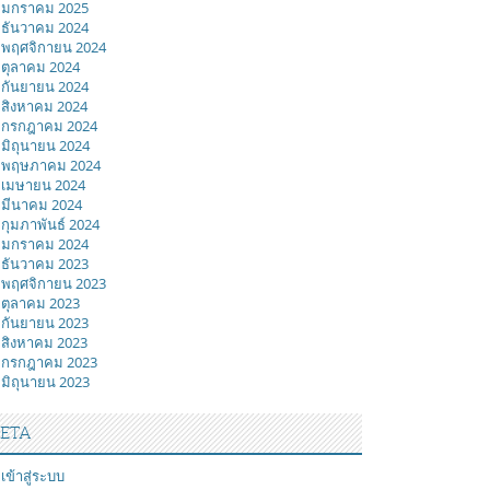
มกราคม 2025
ธันวาคม 2024
พฤศจิกายน 2024
ตุลาคม 2024
กันยายน 2024
สิงหาคม 2024
กรกฎาคม 2024
มิถุนายน 2024
พฤษภาคม 2024
เมษายน 2024
มีนาคม 2024
กุมภาพันธ์ 2024
มกราคม 2024
ธันวาคม 2023
พฤศจิกายน 2023
ตุลาคม 2023
กันยายน 2023
สิงหาคม 2023
กรกฎาคม 2023
มิถุนายน 2023
ETA
เข้าสู่ระบบ