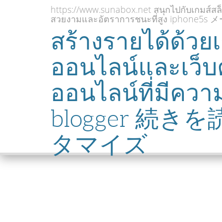
https://www.sunabox.net สนุกไปกับเกมส์สล็
สวยงามและอัตราการชนะที่สูง iphone5s
สร้างรายได้ด้วย
ออนไลน์และเว็บ
ออนไลน์ที่มีความ
blogger 続き
タマイズ