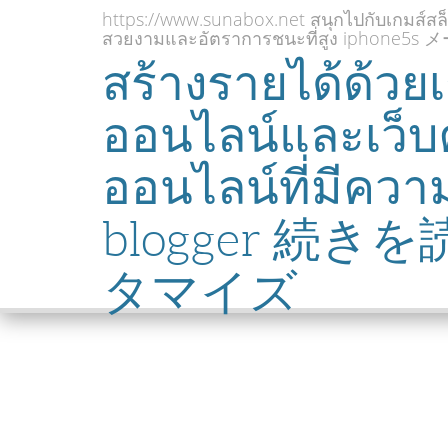
https://www.sunabox.net สนุกไปกับเกมส์สล็
สวยงามและอัตราการชนะที่สูง iphone5s
สร้างรายได้ด้วย
ออนไลน์และเว็บ
ออนไลน์ที่มีความ
blogger 続き
タマイズ