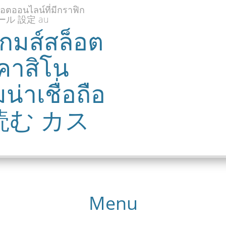
อตออนไลน์ที่มีกราฟิก
 メール 設定 au
เกมส์สล็อต
คาสิโน
น่าเชื่อถือ
を読む カス
Menu