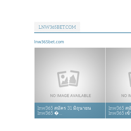
SKIP
TO
CONTENT
LNW365BET.COM
lnw365bet.com
lnw365 สมัคร 31 มิถุนายน
lnw365 สม
lnw365 �...
lnw365 เข้าส