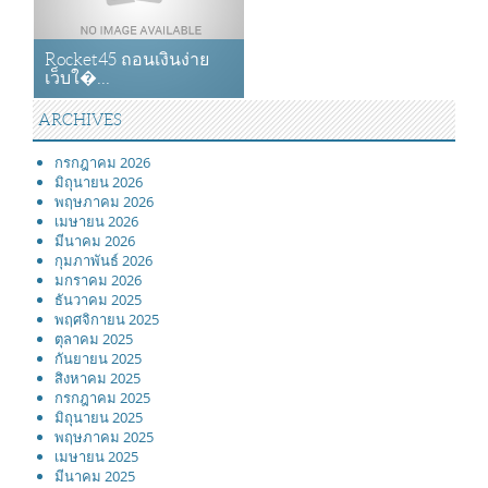
Rocket45 ถอนเงินง่าย
เว็บใ�...
ARCHIVES
กรกฎาคม 2026
มิถุนายน 2026
พฤษภาคม 2026
เมษายน 2026
มีนาคม 2026
กุมภาพันธ์ 2026
มกราคม 2026
ธันวาคม 2025
พฤศจิกายน 2025
ตุลาคม 2025
กันยายน 2025
สิงหาคม 2025
กรกฎาคม 2025
มิถุนายน 2025
พฤษภาคม 2025
เมษายน 2025
มีนาคม 2025