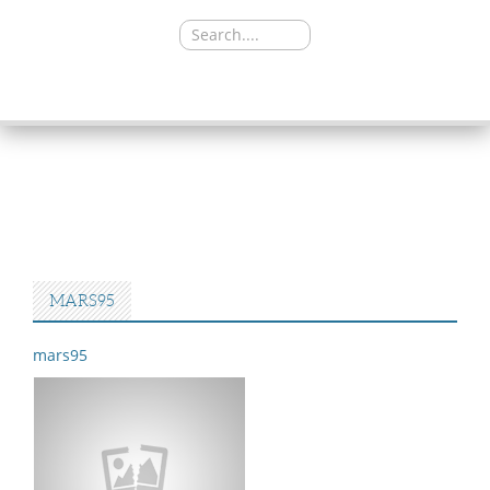
Search
for:
SKIP
TO
CONTENT
MARS95
mars95