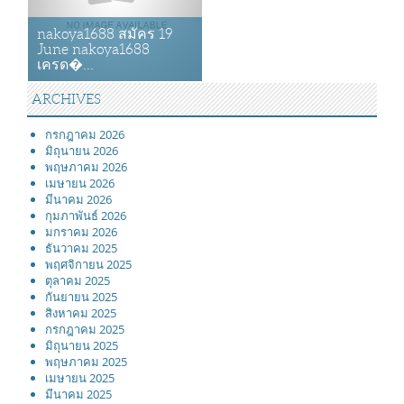
nakoya1688 สมัคร 19
June nakoya1688
เครด�...
ARCHIVES
กรกฎาคม 2026
มิถุนายน 2026
พฤษภาคม 2026
เมษายน 2026
มีนาคม 2026
กุมภาพันธ์ 2026
มกราคม 2026
ธันวาคม 2025
พฤศจิกายน 2025
ตุลาคม 2025
กันยายน 2025
สิงหาคม 2025
กรกฎาคม 2025
มิถุนายน 2025
พฤษภาคม 2025
เมษายน 2025
มีนาคม 2025