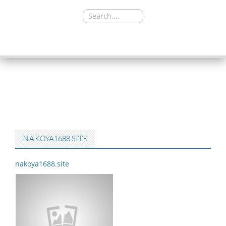
Search
for:
SKIP
TO
CONTENT
NAKOYA1688.SITE
nakoya1688.site