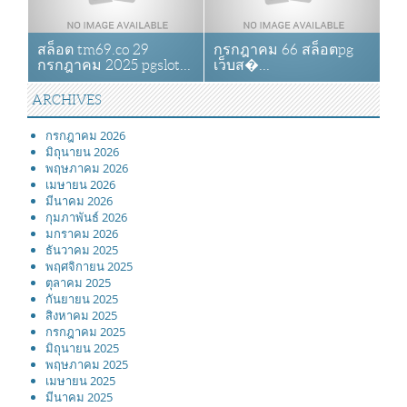
สล็อต tm69.co 29
กรกฎาคม 66 สล็อตpg
กรกฎาคม 2025 pgslot...
เว็บส�...
ARCHIVES
กรกฎาคม 2026
มิถุนายน 2026
พฤษภาคม 2026
เมษายน 2026
มีนาคม 2026
กุมภาพันธ์ 2026
มกราคม 2026
ธันวาคม 2025
พฤศจิกายน 2025
ตุลาคม 2025
กันยายน 2025
สิงหาคม 2025
กรกฎาคม 2025
มิถุนายน 2025
พฤษภาคม 2025
เมษายน 2025
มีนาคม 2025