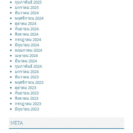
กุมภาพันธ์ 2025
มกราคม 2025
ธันวาคม 2024
พฤศจิกายน 2024
ตุลาคม 2024
กันยายน 2024
สิงหาคม 2024
กรกฎาคม 2024
มิถุนายน 2024
พฤษภาคม 2024
เมษายน 2024
มีนาคม 2024
กุมภาพันธ์ 2024
มกราคม 2024
ธันวาคม 2023
พฤศจิกายน 2023
ตุลาคม 2023
กันยายน 2023
สิงหาคม 2023
กรกฎาคม 2023
มิถุนายน 2023
META