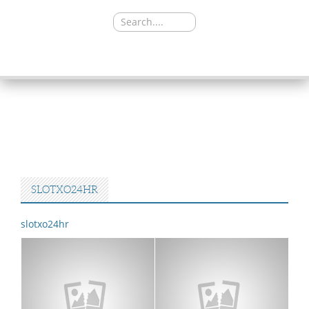
Search
for:
SKIP
TO
CONTENT
SLOTXO24HR
slotxo24hr