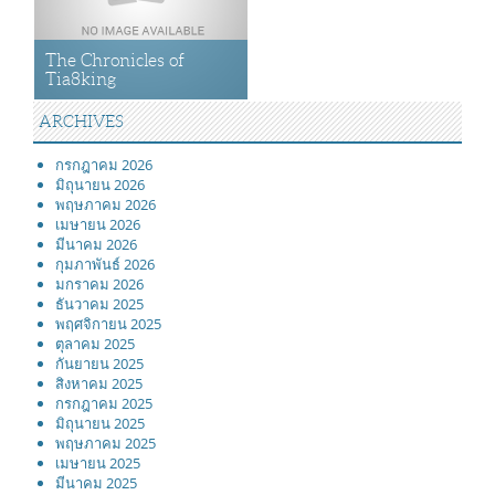
The Chronicles of
Tia8king
ARCHIVES
กรกฎาคม 2026
มิถุนายน 2026
พฤษภาคม 2026
เมษายน 2026
มีนาคม 2026
กุมภาพันธ์ 2026
มกราคม 2026
ธันวาคม 2025
พฤศจิกายน 2025
ตุลาคม 2025
กันยายน 2025
สิงหาคม 2025
กรกฎาคม 2025
มิถุนายน 2025
พฤษภาคม 2025
เมษายน 2025
มีนาคม 2025