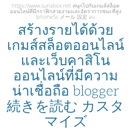
https://www.sunabox.net สนุกไปกับเกมส์สล็อต
ออนไลน์ที่มีกราฟิกสวยงามและอัตราการชนะที่สูง
iphone5s メール 設定 au
สร้างรายได้ด้วย
เกมส์สล็อตออนไลน์
และเว็บคาสิโน
ออนไลน์ที่มีความ
น่าเชื่อถือ blogger
続きを読む カスタ
マイズ