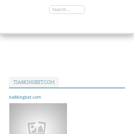
Search
for:
SKIP
TO
CONTENT
TIA8KINGBET.COM
tia8kingbet.com