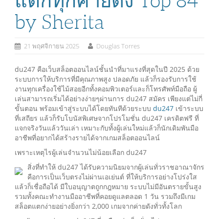
แตกทุกค่ายดัง Top 84
by Sherita
21 พฤศจิกายน 2025
Douglas Torres
du247 คือเว็บสล็อตออนไลน์ชั้นนำที่มาแรงที่สุดในปี 2025 ด้วย
ระบบการให้บริการที่มีคุณภาพสูง ปลอดภัย แล้วก็รองรับการใช้
งานทุกเครื่องใช้ไม้สอยอีกทั้งคอมพิวเตอร์และก็โทรศัพท์มือถือ ผู้
เล่นสามารถเริ่มได้อย่างง่ายๆผ่านการ du247 สมัคร เพียงแต่ไม่กี่
ขั้นตอน พร้อมเข้าสู่ระบบได้โดยทันทีด้วยระบบ
du247
เข้าระบบ
ที่เสถียร แล้วก็รับโบนัสพิเศษจากโปรโมชั่น du247 เครดิตฟรี ที่
แจกจริงวันแล้ววันเล่า เหมาะกับทั้งผู้เล่นใหม่แล้วก็นักเดิมพันมือ
อาชีพที่อยากได้สร้างรายได้จากเกมสล็อตออนไลน์
เพราะเหตุไรผู้เล่นจำนวนไม่น้อยเลือก du247
สิ่งที่ทำให้ du247 ได้รับความนิยมจากผู้เล่นทั่วราชอาณาจักร
คือการเป็นเว็บตรงไม่ผ่านเอเย่นต์ ที่ให้บริการอย่างโปร่งใส
แล้วก็เชื่อถือได้ มีใบอนุญาตถูกกฎหมาย ระบบไม่มีอันตรายขั้นสูง
รวมทั้งคณะทำงานมืออาชีพที่คอยดูแลตลอด 1 วัน รวมถึงมีเกม
สล็อตแตกง่ายอย่างยิ่งกว่า 2,000 เกมจากค่ายดังทั่วทั้งโลก