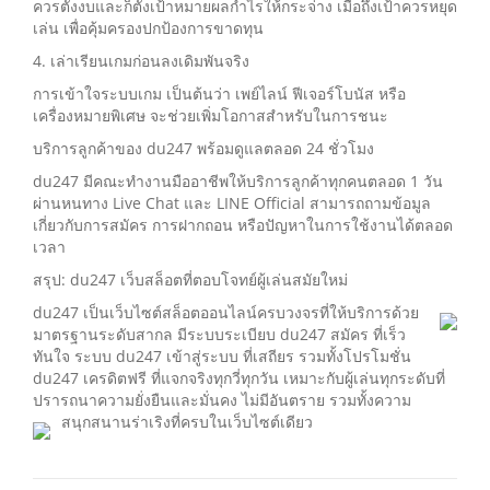
ควรตั้งงบและก็ตั้งเป้าหมายผลกำไรให้กระจ่าง เมื่อถึงเป้าควรหยุด
เล่น เพื่อคุ้มครองปกป้องการขาดทุน
4. เล่าเรียนเกมก่อนลงเดิมพันจริง
การเข้าใจระบบเกม เป็นต้นว่า เพย์ไลน์ ฟีเจอร์โบนัส หรือ
เครื่องหมายพิเศษ จะช่วยเพิ่มโอกาสสำหรับในการชนะ
บริการลูกค้าของ du247 พร้อมดูแลตลอด 24 ชั่วโมง
du247 มีคณะทำงานมืออาชีพให้บริการลูกค้าทุกคนตลอด 1 วัน
ผ่านหนทาง Live Chat และ LINE Official สามารถถามข้อมูล
เกี่ยวกับการสมัคร การฝากถอน หรือปัญหาในการใช้งานได้ตลอด
เวลา
สรุป: du247 เว็บสล็อตที่ตอบโจทย์ผู้เล่นสมัยใหม่
du247 เป็นเว็บไซต์สล็อตออนไลน์ครบวงจรที่ให้บริการด้วย
มาตรฐานระดับสากล มีระบบระเบียบ du247 สมัคร ที่เร็ว
ทันใจ ระบบ du247 เข้าสู่ระบบ ที่เสถียร รวมทั้งโปรโมชั่น
du247 เครดิตฟรี ที่แจกจริงทุกวี่ทุกวัน เหมาะกับผู้เล่นทุกระดับที่
ปรารถนาความยั่งยืนและมั่นคง ไม่มีอันตราย รวมทั้งความ
สนุกสนานร่าเริงที่ครบในเว็บไซต์เดียว