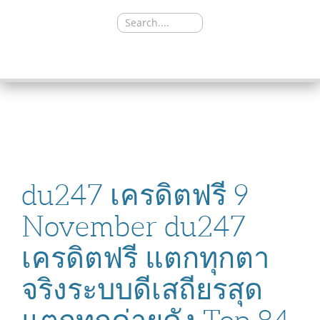
Search
for:
SKIP
TO
CONTENT
du247 เครดิตฟรี 9
November du247
เครดิตฟรี แตกทุกตา
จริงระบบดีเสถียรสุด