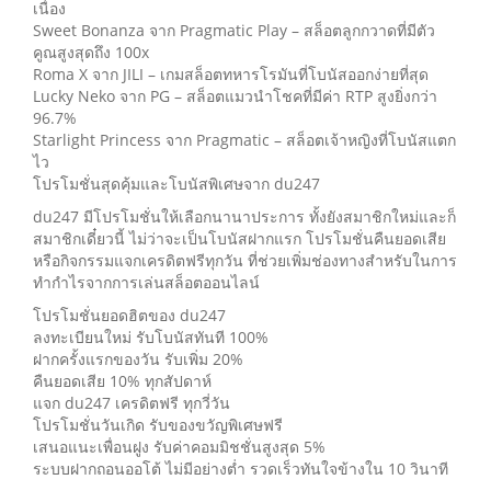
เนื่อง
Sweet Bonanza จาก Pragmatic Play – สล็อตลูกกวาดที่มีตัว
คูณสูงสุดถึง 100x
Roma X จาก JILI – เกมสล็อตทหารโรมันที่โบนัสออกง่ายที่สุด
Lucky Neko จาก PG – สล็อตแมวนำโชคที่มีค่า RTP สูงยิ่งกว่า
96.7%
Starlight Princess จาก Pragmatic – สล็อตเจ้าหญิงที่โบนัสแตก
ไว
โปรโมชั่นสุดคุ้มและโบนัสพิเศษจาก du247
du247 มีโปรโมชั่นให้เลือกนานาประการ ทั้งยังสมาชิกใหม่และก็
สมาชิกเดี๋ยวนี้ ไม่ว่าจะเป็นโบนัสฝากแรก โปรโมชั่นคืนยอดเสีย
หรือกิจกรรมแจกเครดิตฟรีทุกวัน ที่ช่วยเพิ่มช่องทางสำหรับในการ
ทำกำไรจากการเล่นสล็อตออนไลน์
โปรโมชั่นยอดฮิตของ du247
ลงทะเบียนใหม่ รับโบนัสทันที 100%
ฝากครั้งแรกของวัน รับเพิ่ม 20%
คืนยอดเสีย 10% ทุกสัปดาห์
แจก du247 เครดิตฟรี ทุกวี่วัน
โปรโมชั่นวันเกิด รับของขวัญพิเศษฟรี
เสนอแนะเพื่อนฝูง รับค่าคอมมิชชั่นสูงสุด 5%
ระบบฝากถอนออโต้ ไม่มีอย่างต่ำ รวดเร็วทันใจข้างใน 10 วินาที