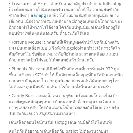
• Treasures of Aztec: สำหรับเกมสามัญประจำบ้าน fullslotpg
ก็จะต้องเกมสาวถ้ำนี่แหละครับ เกมสาวถ้ำถือได้ว่าเกมฮิตชั่วกับ
ชั่วกัลป์ของ
สล็อตpg
เลยก็ว่าได้ เหมาะสมกับสายทุนน้อยอย่าง
เดียวกัน เนื่องจากว่าเริ่มเบทต่ำมาก มีตัวคูณเพิ่มเมื่อใดก็ตามชนะ
อีกด้วย ทำให้ทำกำไรได้ง่าย ใครกันแน่ทุนน้อยก็เล่นสล็อตpgได้
แบบชิวๆเพลินๆแน่นอนครับ ค้ำประกันได้เลย
• Fortune Mouse: มาต่อกันที่เจ้าหนูทองคำนำโชคกันบ้างครับ
ผม เป็นเกมสล็อตแบบ 3 รีลที่เล่นpgslotง่าย ชำระเงินรางวัลไว
สัญลักษณ์ไม่ซับซ้อน เหมาะกับมือใหม่และสายทุนน้อยแน่นอน
ด้วยเหตุว่าสปินไม่รอบก็ได้ผลลัพธ์แล้วล่ะนะครับ
• Phoenix Rises: นกฟีนิกซ์ไฟในตำนานที่มาพร้อมค่า RTP สูง
ขึ้นมากยิ่งกว่า 97% ทำให้เป็นอีกเกมสล็อตpgที่มีฟรีสปินแจกหนัก
มากมาย ตัวคูณมาไว สายทุนน้อยสามารถเล่นได้แบบยาวๆโดย
ไม่ต้องลงทุนเพิ่มหรือกดดันอะไรก็ตามทั้งนั้นเลยล่ะนะครับ
• Candy Burst: เกมสล็อตหวานๆที่มาพร้อมคอมโบต่อเรื่อง ยิ่ง
แตกยิ่งคูณหนักสุดๆเหมาะกับคนเบทต่ำที่อยากลุ้นรางวัลแบบ
ยาวๆเลยล่ะครับ ใครกันแน่สนใจก็มาทดลองกันได้เลยคะขอรับ
รับประกันเลยว่า สนุกสนานมากแน่ๆ!
เล่นสล็อตออนไลน์กับ fullslotpg เล่นผ่านมือถือได้ในทันที!
คนใดกันที่อยากมาเล่นสล็อตกับ pgslot ไม่ต้องวุ่นวายหา