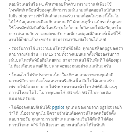
คอมพิวเตอร์หรือ PC ตัวเทพเลยจ๊าครับ เพราะว่าแค่เพียงใช้
โทรศัพท์เคลื่อนที่ของคุณก็สามารถเล่นเกมสล็อตออนไลน์กับเรา
fullslotpg ทางเข้าได้แล้วล่ะนะครับ เกมสล็อตในขณะนี้นั้น ไม่
ได้ใช้ข้อมูลมากเหมือนกับเกมบน PC ด้วยเหตุนั้น แม้กระทั่งคุณจะ
ใช้โทรศัพท์มือถือยี่ห้อใดหรือรุ่นใดก็ตาม ก็เกือบจะไม่คือปัญหาใน
การเล่นเกมกับเราเลยล่ะขอรับ ขอเพียงแค่คุณมีอินเทอร์เน็ตที่ใช้
งานได้ก็พอแล้วล่ะขอรับ สามารถมาบันเทิงใจกันได้เลย!
• รองรับการใช้แรงงานบนโทรศัพท์มือถือ: ทุกเกมสล็อตpgของเรา
สามารถเล่นผ่าน HTML5 รวมทั้งวางแบบแนวตั้งเพื่อรองรับการ
เล่นบนโทรศัพท์มือถือโดยพาะ สามารถเล่นได้ในทันที ไม่ต้องซูม
ไม่ต้องเลื่อนจอ พอดีกับขนาดจอของคุณอย่างแน่แท้นะครับ
• โหลดไว ไม่รับประทานเน็ต: ใครที่ชอบเกมภาพงามๆแล้วมี
ความรู้สึกว่าจะต้องโหลดนานหรือกินเน็ต ลืมไปได้เลยขอรับ
เพราะไฟล์เกมเบามาก ไม่รับประทานดาต้าโทรศัพท์มือถือแน่ๆ
ดาวน์โหลดได้ไว ไม่ว่าคุณจะใช้ 4G หรือ 5G ก็ไวอย่างเดิม
แน่นอนครับผม
• ไม่ต้องลงแอปก็เล่นได้:
pgslot
จุดเด่นของเกมจาก pgslot เลยก็
ว่าได้ เนื่องจากคุณไม่มีความจำเป็นต้องดาวน์โหลดหรือจัดตั้ง
แอปฯ ขอรับ คุณสามารถเข้าเล่นเกมผ่านเว็บได้ทันที ไม่ต้อง
ดาวน์โหลด APK ให้เสียเวลา อยากเล่นก็เล่นได้ในทันที