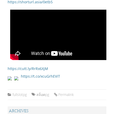
https://shorturl.asia/0etb5
https://cutt.ly/RrRx6XjM
https://t.co/xcuGrhEViT
fullslotpg
สล็อตpg
Permalink
ARCHIVES