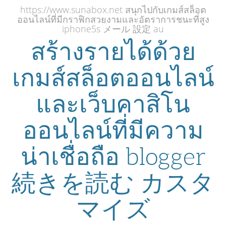
https://www.sunabox.net สนุกไปกับเกมส์สล็อต
ออนไลน์ที่มีกราฟิกสวยงามและอัตราการชนะที่สูง
iphone5s メール 設定 au
สร้างรายได้ด้วย
เกมส์สล็อตออนไลน์
และเว็บคาสิโน
ออนไลน์ที่มีความ
น่าเชื่อถือ blogger
続きを読む カスタ
マイズ