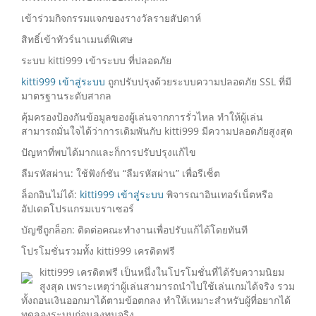
เข้าร่วมกิจกรรมแจกของรางวัลรายสัปดาห์
สิทธิ์เข้าทัวร์นาเมนต์พิเศษ
ระบบ kitti999 เข้าระบบ ที่ปลอดภัย
kitti999 เข้าสู่ระบบ
ถูกปรับปรุงด้วยระบบความปลอดภัย SSL ที่มี
มาตรฐานระดับสากล
คุ้มครองป้องกันข้อมูลของผู้เล่นจากการรั่วไหล ทำให้ผู้เล่น
สามารถมั่นใจได้ว่าการเดิมพันกับ kitti999 มีความปลอดภัยสูงสุด
ปัญหาที่พบได้มากและก็การปรับปรุงแก้ไข
ลืมรหัสผ่าน: ใช้ฟังก์ชัน “ลืมรหัสผ่าน” เพื่อรีเซ็ต
ล็อกอินไม่ได้:
kitti999 เข้าสู่ระบบ
พิจารณาอินเทอร์เน็ตหรือ
อัปเดตโปรแกรมเบราเซอร์
บัญชีถูกล็อก: ติดต่อคณะทำงานเพื่อปรับแก้ได้โดยทันที
โปรโมชั่นรวมทั้ง kitti999 เครดิตฟรี
kitti999 เครดิตฟรี เป็นหนึ่งในโปรโมชั่นที่ได้รับความนิยม
สูงสุด เพราะเหตุว่าผู้เล่นสามารถนำไปใช้เล่นเกมได้จริง รวม
ทั้งถอนเงินออกมาได้ตามข้อตกลง ทำให้เหมาะสำหรับผู้ที่อยากได้
ทดลองระบบก่อนลงทุนจริง