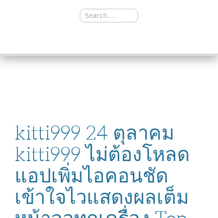
Search
for:
SKIP
TO
CONTENT
kitti999 24 ตุลาคม
kitti999 ไม่ต้องโหลด
แอปเพิ่มไอคอนชัด
เข้าใจไวแสดงผลเต็ม