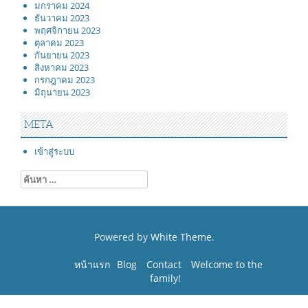
มกราคม 2024
ธันวาคม 2023
พฤศจิกายน 2023
ตุลาคม 2023
กันยายน 2023
สิงหาคม 2023
กรกฎาคม 2023
มิถุนายน 2023
META
เข้าสู่ระบบ
ค้นหา
สำหรับ:
Powered by
White Theme
.
หน้าแรก
Blog
Contact
Welcome to the
family!