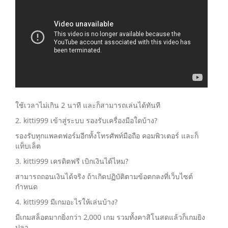
ใช้เวลาไม่เกิน 2 นาที และก็สามารถเล่นได้ทันที
2. kitti999 เข้าสู่ระบบ รองรับเครื่องมือใดบ้าง?
รองรับทุกแพลตฟอร์มอีกทั้งโทรศัพท์มือถือ คอมพิวเตอร์ และก็
แท็บเล็ต
3. kitti999 เครดิตฟรี เบิกเงินได้ไหม?
สามารถถอนเงินได้จริง ถ้าเกิดปฏิบัติตามข้อตกลงที่เว็บไซต์
กำหนด
4. kitti999 มีเกมอะไรให้เล่นบ้าง?
มีเกมสล็อตมากยิ่งกว่า 2,000 เกม รวมทั้งคาสิโนสดแล้วก็เกมยิง
ปลา