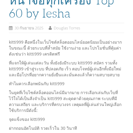
หน้าจอทุกเครื่อง Top
60 by Iesha
30 กันยายน 2025
Douglas Torres
kitti999 คือหนึ่งในเว็บไซต์สล็อตออนไลน์ยอดนิยมเป็นอย่างมาก
ในขณะนี้ ด้วยระบบที่ล้ำสมัย ใช้งานง่าย และโปรโมชั่นที่คุ้มค่า
ดังเช่นว่า kitti999 เครดิตฟรี
ที่แจกให้ผู้เล่นแต่ละวัน ทั้งยังยังมีระบบ kitti999 สมัคร รวมทั้ง
kitti999 เข้าสู่ระบบ ที่ปลอดภัย เร็ว ตอบโจทย์ผู้เล่นอีกทั้งมือใหม่
และมือโปรที่อยากความยั่งยืนและมั่นคงแล้วก็ความสบายสบาย
ทำไมควรเลือกพนันกับ kitti999
ในยุคที่เว็บไซต์สล็อตออนไลน์มีมากมาย การเลือกเล่นกับเว็บที่
ไว้ใจได้เป็นสิ่งจำเป็น kitti999 สะดุดตาด้วยคุณภาพ ระบบที่มี
ความเสถียร และบริการที่ครบวงจร เหตุผลที่ผู้เล่นส่วนใหญ่เลือก
ใช้บริการมีดังนี้:
จุดแข็งของ kitti999
ฝากถอนอัตโนมัติ รวดเร็วใน 30 วินาที