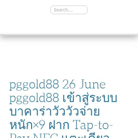
Search
for:
SKIP
TO
CONTENT
pggold88 26 June
pggold88 เข้าสู่ระบบ
บาคาร่าวัววัวจ่าย
หนัก×9 ฝาก Tap-to-