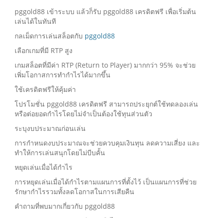
pggold88 เข้าระบบ แล้วก็รับ pggold88 เครดิตฟรี เพื่อเริ่มต้น
เล่นได้ในทันที
กลเม็ดการเล่นสล็อตกับ
pggold88
เลือกเกมที่มี RTP สูง
เกมสล็อตที่มีค่า RTP (Return to Player) มากกว่า 95% จะช่วย
เพิ่มโอกาสการทำกำไรได้มากขึ้น
ใช้เครดิตฟรีให้คุ้มค่า
โปรโมชั่น pggold88 เครดิตฟรี สามารถประยุกต์ใช้ทดลองเล่น
หรือต่อยอดกำไรโดยไม่จำเป็นต้องใช้ทุนส่วนตัว
ระบุงบประมาณก่อนเล่น
การกำหนดงบประมาณจะช่วยควบคุมเงินทุน ลดความเสี่ยง และ
ทำให้การเล่นสนุกโดยไม่บีบคั้น
หยุดเล่นเมื่อได้กำไร
การหยุดเล่นเมื่อได้กำไรตามแผนการที่ตั้งไว้ เป็นแผนการที่ช่วย
รักษากำไรรวมทั้งลดโอกาสในการเสียคืน
คำถามที่พบมากเกี่ยวกับ pggold88