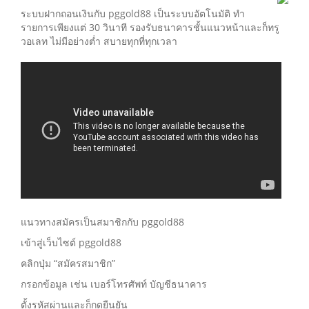
ระบบฝากถอนเงินกับ pggold88 เป็นระบบอัตโนมัติ ทำ
รายการเพียงแต่ 30 วินาที รองรับธนาคารชั้นแนวหน้าและก็ทรู
วอเลท ไม่มีอย่างต่ำ สบายทุกที่ทุกเวลา
แนวทางสมัครเป็นสมาชิกกับ pggold88
เข้าสู่เว็บไซต์ pggold88
คลิกปุ่ม “สมัครสมาชิก”
กรอกข้อมูล เช่น เบอร์โทรศัพท์ บัญชีธนาคาร
ตั้งรหัสผ่านและก็กดยืนยัน