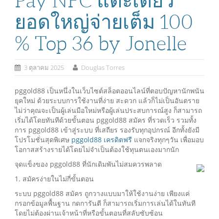
Pay NFC แตะเดียว
ยอดใหญ่จ่ายเต็ม 100
% Top 36 by Jonelle
3 ตุลาคม 2025
Douglas Torres
pggold88 เป็นหนึ่งในเว็บไซต์สล็อตออนไลน์ที่ตอบปัญหานักพนัน
ยุคใหม่ ด้วยระบบการใช้งานที่ง่าย สะดวก แล้วก็ไม่เป็นอันตราย
ไม่ว่าคุณจะเป็นผู้เล่นมือใหม่หรือผู้เล่นประสบการณ์สูง ก็สามารถ
เริ่มได้โดยทันทีด้วยขั้นตอน pggold88 สมัคร ที่รวดเร็ว รวมทั้ง
การ pggold88 เข้าสู่ระบบ ที่เสถียร รองรับทุกอุปกรณ์ อีกทั้งยังมี
โปรโมชั่นสุดพิเศษ
pggold88 เครดิตฟรี
แจกจริงทุกๆวัน เพื่อมอบ
โอกาสสร้างรายได้โดยไม่จำเป็นต้องใช้ทุนตนเองมากนัก
จุดแข็งของ pggold88 ที่นักเดิมพันไม่สมควรพลาด
1. สมัครง่ายในไม่กี่ขั้นตอน
ระบบ pggold88 สมัคร ถูกวางแบบมาให้ใช้งานง่าย เพียงแค่
กรอกข้อมูลพื้นฐาน กดการันตี ก็สามารถเริ่มการเล่นได้ในทันที
โดยไม่ต้องผ่านเจ้าหน้าที่หรือขั้นตอนที่สลับซับซ้อน