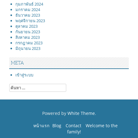
กุมภาพันธ์ 2024
มกราคม 2024
ธันวาคม 2023
พฤศจิกายน 2023
ตุลาคม 2023
กันยายน 2023
สิงหาคม 2023
กรกฎาคม 2023
มิถุนายน 2023
META
เข้าสู่ระบบ
ค้นหา
สำหรับ:
Powered by
White Theme
.
หน้าแรก
Blog
Contact
Welcome to the
family!