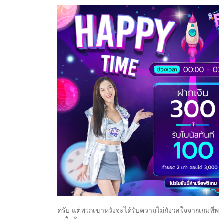
ครับ แต่พวกเขาหวังจะได้รับความไม่กังวลใจจากเกมที่พว