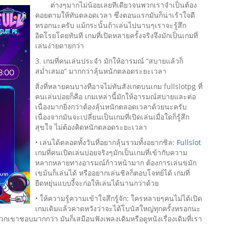
ต่างๆมากไม่น้อยเลยทีเดียวจนพวกเราจำเป็นต้อง
คอยตามให้ทันตลอดเวลา ซึ่งตอนแรกมันก็น่าเร้าใจดี
หรอกนะครับ แม้กระนั้นถ้าเล่นไปนานๆเราจะรู้สึก
อิดโรยโดยทันที เกมที่เปิดหลายครั้งจริงจึงมักเป็นเกมที่
เล่นง่ายดายกว่า
3. เกมที่คนเล่นประจำ มักให้อารมณ์ “สบายแล้วก็
สม่ำเสมอ” มากกว่าลุ้นหนักตลอดระยะเวลา
สิ่งที่หลายคนบางทีอาจไม่ทันสังเกตบนเกม fullslotpg ที่
คนเล่นบ่อยก็คือ เกมเหล่านี้มักให้อารมณ์สบายและต่อ
เนื่องมากยิ่งกว่าต้องลุ้นหนักตลอดเวลาด้วยนะครับ
เนื่องจากมันจะเปลี่ยนเป็นเกมที่เปิดเล่นเมื่อใดก็รู้สึก
สุขใจ ไม่ต้องคิดหนักตลอดระยะเวลา
• เล่นได้ตลอดทั้งวันที่อยากลุ้นรวมทั้งอยากชิล:
Fullslot
เกมที่คนเปิดเล่นบ่อยจริงๆมักเป็นเกมที่เข้ากับความ
หลากหลายทางอารมณ์ก้าวหน้ามาก ต้องการเล่นขมัก
เขม้นก็เล่นได้ หรืออยากเล่นชิลก็ตอบโจทย์ได้ เกมที่
ยืดหยุ่นแบบงี้จะก่อให้เล่นได้นานกว่าด้วย
• ให้ความรู้ความเข้าใจสึกรู้จัก: ใครหลายๆคนไม่ได้เปิด
เกมเดิมแล้วคาดหวังว่าจะได้โบนัสใหญ่ทุกครั้งหรอกนะ
กเขาชอบมากกว่า มันก็เสมือนฟังเพลงเดิมหรือดูหนังเรื่องเดิมที่เรา