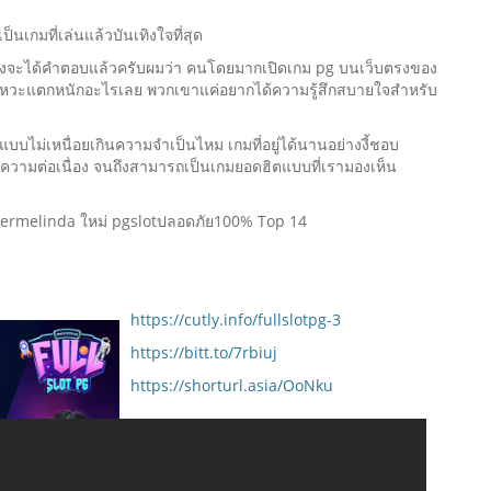
นเกมที่เล่นแล้วบันเทิงใจที่สุด
็คงจะได้คำตอบแล้วครับผมว่า คนโดยมากเปิดเกม pg บนเว็บตรงของ
จังหวะแตกหนักอะไรเลย พวกเขาแค่อยากได้ความรู้สึกสบายใจสำหรับ
บบไม่เหนื่อยเกินความจำเป็นไหม เกมที่อยู่ได้นานอย่างงี้ชอบ
รือความต่อเนื่อง จนถึงสามารถเป็นเกมยอดฮิตแบบที่เรามองเห็น
 Hermelinda ใหม่ pgslotปลอดภัย100% Top 14
https://cutly.info/fullslotpg-3
https://bitt.to/7rbiuj
https://shorturl.asia/OoNku