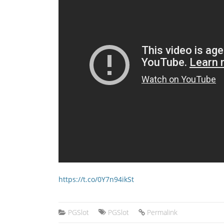
https://t.co/0Y7n94ikSt
PGSlot
PGSlot
Permalink