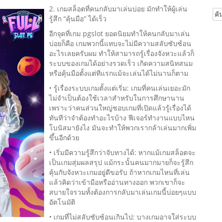
2. เกมสล็อตที่คนกลับมาเล่นบ่อย มักทำให้ผู้เล่น
ค้
รู้สึก “คุ้นมือ” ได้เร็ว
สำห
อีกจุดที่เกม pgslot ยอดนิยมทำให้คนกลับมาเล่น
บ่อยก็คือ เกมพวกนี้แทบจะไม่มีความสลับซับซ้อน
อะไรเลยครับผม ทำให้สามารถรู้เรื่องจังหวะแล้วก็
ระบบของเกมได้อย่างรวดเร็ว เกิดความสนิทสนม
หรือคุ้นมือตั้งแต่ทีแรกแม้จะเล่นได้ไม่นานก็ตาม
• รู้เรื่องระบบเกมตั้งแต่เริ่ม: เกมที่คนเล่นเยอะมัก
ไม่จำเป็นต้องใช้เวลาสำหรับในการศึกษานาน
เพราะว่าคนส่วนใหญ่ชอบเกมที่เปิดแล้วรู้เรื่องได้
ทันทีว่าจำต้องทำอะไรบ้าง ฟีเจอร์ทำงานแบบไหน
โบนัสมายังไง มันจะทำให้พวกเรากล้าเล่นมากเพิ่ม
ขึ้นอีกด้วย
• เริ่มมีความรู้สึกว่าจับทางได้: หากแม้เกมสล็อตจะ
เป็นเกมสุ่มผลสรุป แม้กระนั้นคนมากมายก็จะรู้สึก
คุ้นกับจังหวะเกมอยู่ดีขอรับ ถ้าหากเกมไหนที่เล่น
แล้วคิดว่าเข้ามือหรืออ่านทางออก พวกเขาก็จะ
สบายใจรวมทั้งต้องการกลับมาเล่นเกมนี้บ่อยๆแบบ
อัตโนมัติ
• เกมที่ไม่สลับซับซ้อนเกินไป: บางเกมอาจใส่ระบบ