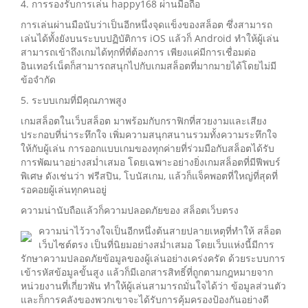
4. การรองรับการเล่น happy168 ผ่านมือถือ
การเล่นผ่านมือนับว่าเป็นอีกหนึ่งจุดแข็งของสล็อต ซึ่งสามารถ
เล่นได้ทั้งยังบนระบบปฏิบัติการ iOS แล้วก็ Android ทำให้ผู้เล่น
สามารถเข้าถึงเกมได้ทุกที่ที่ต้องการ เพียงแค่มีการเชื่อมต่อ
อินเทอร์เน็ตก็สามารถสนุกไปกับเกมสล็อตที่มากมายได้โดยไม่มี
ข้อจำกัด
5. ระบบเกมที่มีคุณภาพสูง
เกมสล็อตในเว็บสล็อต มาพร้อมกับกราฟิกที่สวยงามและเสียง
ประกอบที่น่าระทึกใจ เพิ่มความสนุกสนานรวมทั้งความระทึกใจ
ให้กับผู้เล่น การออกแบบเกมของทุกค่ายที่ร่วมมือกับสล็อตได้รับ
การพัฒนาอย่างสม่ำเสมอ โดยเฉพาะอย่างยิ่งเกมสล็อตที่มีฟีพบร์
พิเศษ ดังเช่นว่า ฟรีสปิน, โบนัสเกม, แล้วก็แจ็คพอตที่ใหญ่ที่สุดที่
รอคอยผู้เล่นทุกคนอยู่
ความน่านับถือแล้วก็ความปลอดภัยของ สล็อตเว็บตรง
ความน่าไว้วางใจเป็นอีกหนึ่งต้นสายปลายเหตุที่ทำให้ สล็อต
เว็บไซต์ตรง เป็นที่นิยมอย่างสม่ำเสมอ โดยเว็บแห่งนี้มีการ
รักษาความปลอดภัยข้อมูลของผู้เล่นอย่างเคร่งครัด ด้วยระบบการ
เข้ารหัสข้อมูลขั้นสูง แล้วก็มีเอกสารสิทธิ์ที่ถูกตามกฎหมายจาก
หน่วยงานที่เกี่ยวพัน ทำให้ผู้เล่นสามารถมั่นใจได้ว่า ข้อมูลส่วนตัว
และก็การคลังของพวกเขาจะได้รับการคุ้มครองป้องกันอย่างดี