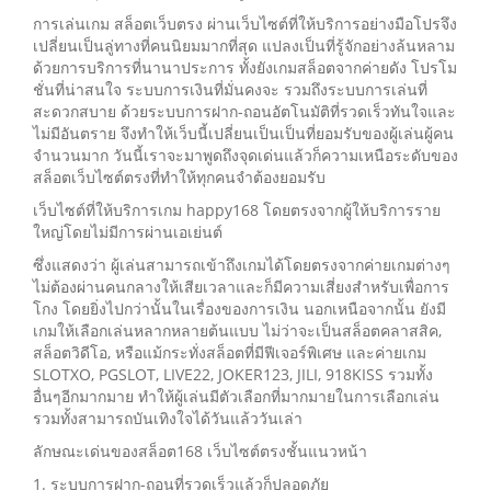
การเล่นเกม สล็อตเว็บตรง ผ่านเว็บไซต์ที่ให้บริการอย่างมือโปรจึง
เปลี่ยนเป็นลู่ทางที่คนนิยมมากที่สุด แปลงเป็นที่รู้จักอย่างล้นหลาม
ด้วยการบริการที่นานาประการ ทั้งยังเกมสล็อตจากค่ายดัง โปรโม
ชั่นที่น่าสนใจ ระบบการเงินที่มั่นคงจะ รวมถึงระบบการเล่นที่
สะดวกสบาย ด้วยระบบการฝาก-ถอนอัตโนมัติที่รวดเร็วทันใจและ
ไม่มีอันตราย จึงทำให้เว็บนี้เปลี่ยนเป็นเป็นที่ยอมรับของผู้เล่นผู้คน
จำนวนมาก วันนี้เราจะมาพูดถึงจุดเด่นแล้วก็ความเหนือระดับของ
สล็อตเว็บไซต์ตรงที่ทำให้ทุกคนจำต้องยอมรับ
เว็บไซต์ที่ให้บริการเกม happy168 โดยตรงจากผู้ให้บริการราย
ใหญ่โดยไม่มีการผ่านเอเย่นต์
ซึ่งแสดงว่า ผู้เล่นสามารถเข้าถึงเกมได้โดยตรงจากค่ายเกมต่างๆ
ไม่ต้องผ่านคนกลางให้เสียเวลาและก็มีความเสี่ยงสำหรับเพื่อการ
โกง โดยยิ่งไปกว่านั้นในเรื่องของการเงิน นอกเหนือจากนั้น ยังมี
เกมให้เลือกเล่นหลากหลายต้นแบบ ไม่ว่าจะเป็นสล็อตคลาสสิค,
สล็อตวิดีโอ, หรือแม้กระทั่งสล็อตที่มีฟีเจอร์พิเศษ และค่ายเกม
SLOTXO, PGSLOT, LIVE22, JOKER123, JILI, 918KISS รวมทั้ง
อื่นๆอีกมากมาย ทำให้ผู้เล่นมีตัวเลือกที่มากมายในการเลือกเล่น
รวมทั้งสามารถบันเทิงใจได้วันแล้ววันเล่า
ลักษณะเด่นของสล็อต168 เว็บไซต์ตรงชั้นแนวหน้า
1. ระบบการฝาก-ถอนที่รวดเร็วแล้วก็ปลอดภัย