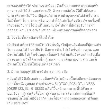
อย่างแรกที่ทำให้ slot168 เหนือระดับเป็นระบบการฝาก-ถอนซึ่ง
สามารถทำได้เร็วและปลอดภัย ด้วยระบบอัตโนมัติที่ไม่ต้องรอ
นาน เพียงแค่ไม่กี่วินาทีผู้เล่นก็สามารถทำธุรกรรมได้สำเร็จ โดย
ไม่มีขั้นต่ำในการฝากหรือถอน ทำให้ผู้เล่นไม่ต้องวิตกกังวลเรื่องที่
เกี่ยวข้องกับการใช้เงินที่ไม่สบาย ยิ่งไปกว่านี้ยังรองรับการทำ
ธุรกรรมผ่าน True Wallet รวมทั้งหนทางการคลังที่หลากหลาย
2. โปรโมชั่นสุดพิเศษที่ไม่ซ้ำใคร
เว็บไซต์ สล็อต168 จะมีโปรโมชั่นที่จูงใจผู้เล่นใหม่และก็ผู้เล่นเก่า
โดยตลอด ไม่ว่าจะเป็นโบนัสแรกเข้า, โปรโมชั่นฝาก-ถอน, และ
ยังรวมไปถึงโปรโมชั่นหมุนสล็อตฟรี ที่ช่วยเพิ่มจังหวะสำหรับเพื่อ
การชนะรางวัลได้มากขึ้น ผู้เล่นสามารถติดตามข่าวสารและก็
อัพเดทโปรโมชั่นใหม่ๆได้ตลอดเวลา
3. มีเกม happy168 นานัปการจากค่ายดัง
สล็อตไม่ได้มีเพียงแค่เกมสล็อตทั่วไป แม้กระนั้นยังมีเกมสล็อตจาก
ค่ายชั้นหนึ่งสุดยอด ตัวอย่างเช่น SLOTXO, PGSLOT, LIVE22,
JOKER123, JILI, 918KISS แล้วก็อื่นๆอีกมากมาย ที่ได้รับการ
ยอมรับจากผู้เล่นทั่วทั้งโลก ผู้เล่นสามารถเลือกเล่นเกมสล็อตที่
ชอบพอได้โดยไม่มีข้อจำกัด และก็ยังสามารถทดลองเล่นฟรีก่อน
เริ่มเดิมพันจริง