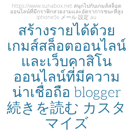
https://www.sunabox.net สนุกไปกับเกมส์สล็อต
ออนไลน์ที่มีกราฟิกสวยงามและอัตราการชนะที่สูง
iphone5s メール 設定 au
สร้างรายได้ด้วย
เกมส์สล็อตออนไลน์
และเว็บคาสิโน
ออนไลน์ที่มีความ
น่าเชื่อถือ blogger
続きを読む カスタ
マイズ