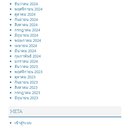
ธันวาคม 2024
พฤศจิกายน 2024
ตุลาคม 2024
กันยายน 2024
สิงหาคม 2024
กรกฎาคม 2024
มิถุนายน 2024
พฤษภาคม 2024
เมษายน 2024
มีนาคม 2024
กุมภาพันธ์ 2024
มกราคม 2024
ธันวาคม 2023
พฤศจิกายน 2023
ตุลาคม 2023
กันยายน 2023
สิงหาคม 2023
กรกฎาคม 2023
มิถุนายน 2023
META
เข้าสู่ระบบ