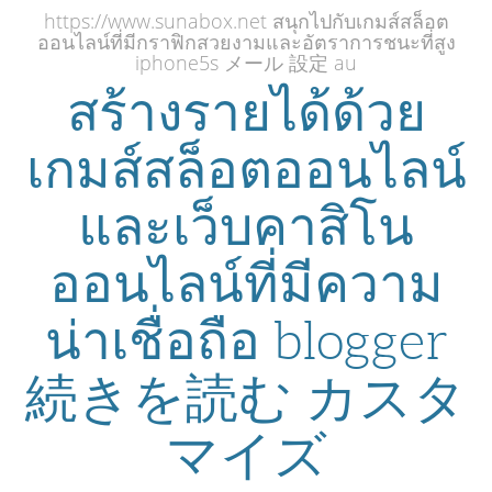
https://www.sunabox.net สนุกไปกับเกมส์สล็อต
ออนไลน์ที่มีกราฟิกสวยงามและอัตราการชนะที่สูง
iphone5s メール 設定 au
สร้างรายได้ด้วย
เกมส์สล็อตออนไลน์
และเว็บคาสิโน
ออนไลน์ที่มีความ
น่าเชื่อถือ blogger
続きを読む カスタ
マイズ