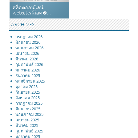
สล็อตออนไลน์
websiteสล็อต�...
ARCHIVES
กรกฎาคม 2026
มิถุนายน 2026
พฤษภาคม 2026
เมษายน 2026
มีนาคม 2026
กุมภาพันธ์ 2026
มกราคม 2026
ธันวาคม 2025
พฤศจิกายน 2025
ตุลาคม 2025
กันยายน 2025
สิงหาคม 2025
กรกฎาคม 2025
มิถุนายน 2025
พฤษภาคม 2025
เมษายน 2025
มีนาคม 2025
กุมภาพันธ์ 2025
มกราคม 2025