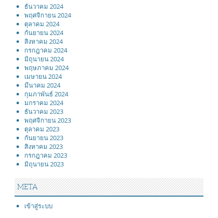
ธันวาคม 2024
พฤศจิกายน 2024
ตุลาคม 2024
กันยายน 2024
สิงหาคม 2024
กรกฎาคม 2024
มิถุนายน 2024
พฤษภาคม 2024
เมษายน 2024
มีนาคม 2024
กุมภาพันธ์ 2024
มกราคม 2024
ธันวาคม 2023
พฤศจิกายน 2023
ตุลาคม 2023
กันยายน 2023
สิงหาคม 2023
กรกฎาคม 2023
มิถุนายน 2023
META
เข้าสู่ระบบ