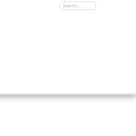
Search
for: