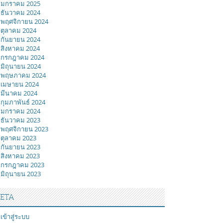
มกราคม 2025
ธันวาคม 2024
พฤศจิกายน 2024
ตุลาคม 2024
กันยายน 2024
สิงหาคม 2024
กรกฎาคม 2024
มิถุนายน 2024
พฤษภาคม 2024
เมษายน 2024
มีนาคม 2024
กุมภาพันธ์ 2024
มกราคม 2024
ธันวาคม 2023
พฤศจิกายน 2023
ตุลาคม 2023
กันยายน 2023
สิงหาคม 2023
กรกฎาคม 2023
มิถุนายน 2023
ETA
เข้าสู่ระบบ