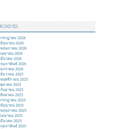
RCHIVES
กรกฎาคม 2026
มิถุนายน 2026
พฤษภาคม 2026
เมษายน 2026
มีนาคม 2026
กุมภาพันธ์ 2026
มกราคม 2026
ธันวาคม 2025
พฤศจิกายน 2025
ตุลาคม 2025
กันยายน 2025
สิงหาคม 2025
กรกฎาคม 2025
มิถุนายน 2025
พฤษภาคม 2025
เมษายน 2025
มีนาคม 2025
กุมภาพันธ์ 2025