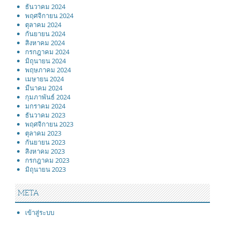
ธันวาคม 2024
พฤศจิกายน 2024
ตุลาคม 2024
กันยายน 2024
สิงหาคม 2024
กรกฎาคม 2024
มิถุนายน 2024
พฤษภาคม 2024
เมษายน 2024
มีนาคม 2024
กุมภาพันธ์ 2024
มกราคม 2024
ธันวาคม 2023
พฤศจิกายน 2023
ตุลาคม 2023
กันยายน 2023
สิงหาคม 2023
กรกฎาคม 2023
มิถุนายน 2023
META
เข้าสู่ระบบ