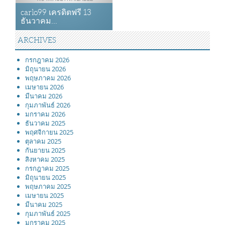
carlo99 เครดิตฟรี 13
ธันวาคม...
ARCHIVES
กรกฎาคม 2026
มิถุนายน 2026
พฤษภาคม 2026
เมษายน 2026
มีนาคม 2026
กุมภาพันธ์ 2026
มกราคม 2026
ธันวาคม 2025
พฤศจิกายน 2025
ตุลาคม 2025
กันยายน 2025
สิงหาคม 2025
กรกฎาคม 2025
มิถุนายน 2025
พฤษภาคม 2025
เมษายน 2025
มีนาคม 2025
กุมภาพันธ์ 2025
มกราคม 2025