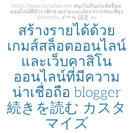
https://www.sunabox.net สนุกไปกับเกมส์สล็อต
ออนไลน์ที่มีกราฟิกสวยงามและอัตราการชนะที่สูง
iphone5s メール 設定 au
สร้างรายได้ด้วย
เกมส์สล็อตออนไลน์
และเว็บคาสิโน
ออนไลน์ที่มีความ
น่าเชื่อถือ blogger
続きを読む カスタ
マイズ