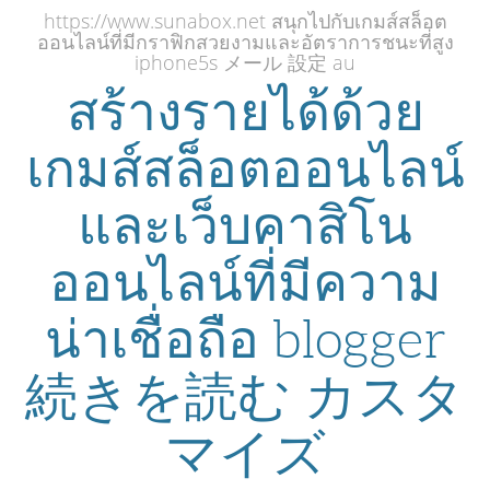
https://www.sunabox.net สนุกไปกับเกมส์สล็อต
ออนไลน์ที่มีกราฟิกสวยงามและอัตราการชนะที่สูง
iphone5s メール 設定 au
สร้างรายได้ด้วย
เกมส์สล็อตออนไลน์
และเว็บคาสิโน
ออนไลน์ที่มีความ
น่าเชื่อถือ blogger
続きを読む カスタ
マイズ