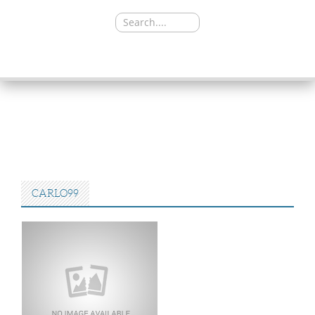
Search
for:
SKIP
TO
CONTENT
CARLO99