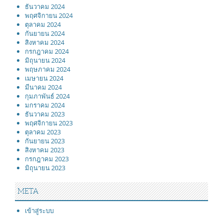
ธันวาคม 2024
พฤศจิกายน 2024
ตุลาคม 2024
กันยายน 2024
สิงหาคม 2024
กรกฎาคม 2024
มิถุนายน 2024
พฤษภาคม 2024
เมษายน 2024
มีนาคม 2024
กุมภาพันธ์ 2024
มกราคม 2024
ธันวาคม 2023
พฤศจิกายน 2023
ตุลาคม 2023
กันยายน 2023
สิงหาคม 2023
กรกฎาคม 2023
มิถุนายน 2023
META
เข้าสู่ระบบ