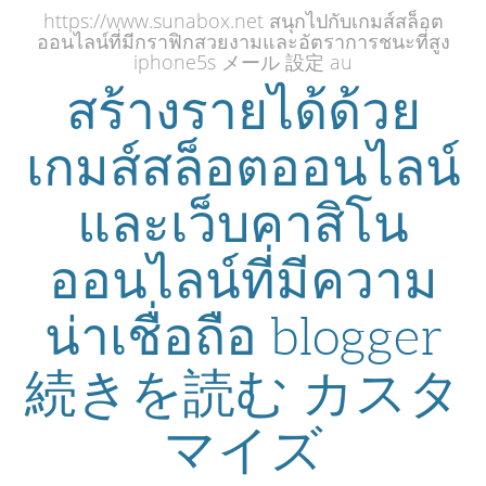
https://www.sunabox.net สนุกไปกับเกมส์สล็อต
ออนไลน์ที่มีกราฟิกสวยงามและอัตราการชนะที่สูง
iphone5s メール 設定 au
สร้างรายได้ด้วย
เกมส์สล็อตออนไลน์
และเว็บคาสิโน
ออนไลน์ที่มีความ
น่าเชื่อถือ blogger
続きを読む カスタ
マイズ