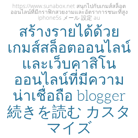
https://www.sunabox.net สนุกไปกับเกมส์สล็อต
ออนไลน์ที่มีกราฟิกสวยงามและอัตราการชนะที่สูง
iphone5s メール 設定 au
สร้างรายได้ด้วย
เกมส์สล็อตออนไลน์
และเว็บคาสิโน
ออนไลน์ที่มีความ
น่าเชื่อถือ blogger
続きを読む カスタ
マイズ