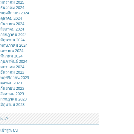
มกราคม 2025
ธันวาคม 2024
พฤศจิกายน 2024
ตุลาคม 2024
กันยายน 2024
สิงหาคม 2024
กรกฎาคม 2024
มิถุนายน 2024
พฤษภาคม 2024
เมษายน 2024
มีนาคม 2024
กุมภาพันธ์ 2024
มกราคม 2024
ธันวาคม 2023
พฤศจิกายน 2023
ตุลาคม 2023
กันยายน 2023
สิงหาคม 2023
กรกฎาคม 2023
มิถุนายน 2023
ETA
เข้าสู่ระบบ