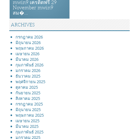
mwin9 เครดิตฟรี 29
November mwin9
สม�...
ARCHIVES
กรกฎาคม 2026
มิถุนายน 2026
พฤษภาคม 2026
เมษายน 2026
มีนาคม 2026
กุมภาพันธ์ 2026
มกราคม 2026
ธันวาคม 2025
พฤศจิกายน 2025
ตุลาคม 2025
กันยายน 2025
สิงหาคม 2025
กรกฎาคม 2025
มิถุนายน 2025
พฤษภาคม 2025
เมษายน 2025
มีนาคม 2025
กุมภาพันธ์ 2025
มกราคม 2025