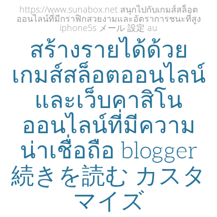
https://www.sunabox.net สนุกไปกับเกมส์สล็อต
ออนไลน์ที่มีกราฟิกสวยงามและอัตราการชนะที่สูง
iphone5s メール 設定 au
สร้างรายได้ด้วย
เกมส์สล็อตออนไลน์
และเว็บคาสิโน
ออนไลน์ที่มีความ
น่าเชื่อถือ blogger
続きを読む カスタ
マイズ