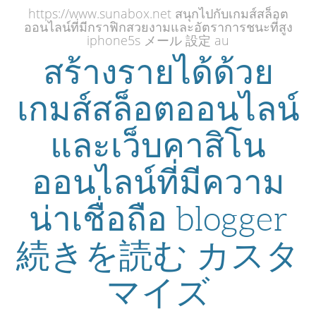
https://www.sunabox.net สนุกไปกับเกมส์สล็อต
ออนไลน์ที่มีกราฟิกสวยงามและอัตราการชนะที่สูง
iphone5s メール 設定 au
สร้างรายได้ด้วย
เกมส์สล็อตออนไลน์
และเว็บคาสิโน
ออนไลน์ที่มีความ
น่าเชื่อถือ blogger
続きを読む カスタ
マイズ