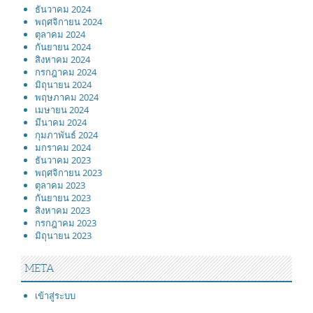
ธันวาคม 2024
พฤศจิกายน 2024
ตุลาคม 2024
กันยายน 2024
สิงหาคม 2024
กรกฎาคม 2024
มิถุนายน 2024
พฤษภาคม 2024
เมษายน 2024
มีนาคม 2024
กุมภาพันธ์ 2024
มกราคม 2024
ธันวาคม 2023
พฤศจิกายน 2023
ตุลาคม 2023
กันยายน 2023
สิงหาคม 2023
กรกฎาคม 2023
มิถุนายน 2023
META
เข้าสู่ระบบ