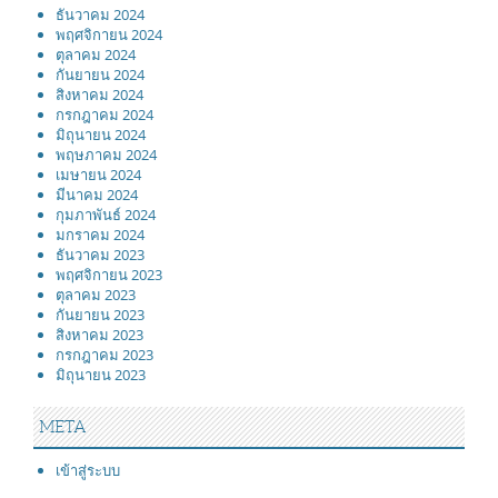
ธันวาคม 2024
พฤศจิกายน 2024
ตุลาคม 2024
กันยายน 2024
สิงหาคม 2024
กรกฎาคม 2024
มิถุนายน 2024
พฤษภาคม 2024
เมษายน 2024
มีนาคม 2024
กุมภาพันธ์ 2024
มกราคม 2024
ธันวาคม 2023
พฤศจิกายน 2023
ตุลาคม 2023
กันยายน 2023
สิงหาคม 2023
กรกฎาคม 2023
มิถุนายน 2023
META
เข้าสู่ระบบ