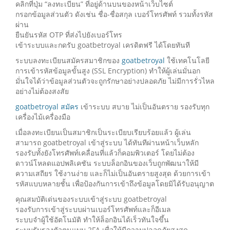
คลิกที่ปุ่ม “ลงทะเบียน” ที่อยู่ด้านบนของหน้าเว็บไซต์
กรอกข้อมูลส่วนตัว ดังเช่น ชื่อ-ชื่อสกุล เบอร์โทรศัพท์ รวมทั้งรหัส
ผ่าน
ยืนยันรหัส OTP ที่ส่งไปยังเบอร์โทร
เข้าระบบและกดรับ goatbetroyal เครดิตฟรี ได้โดยทันที
ระบบลงทะเบียนสมัครสมาชิกของ
goatbetroyal
ใช้เทคโนโลยี
การเข้ารหัสข้อมูลขั้นสูง (SSL Encryption) ทำให้ผู้เล่นมั่นอก
มั่นใจได้ว่าข้อมูลส่วนตัวจะถูกรักษาอย่างปลอดภัย ไม่มีการรั่วไหล
อย่างไม่ต้องสงสัย
goatbetroyal สมัคร
เข้าระบบ สบาย ไม่เป็นอันตราย รองรับทุก
เครื่องไม้เครื่องมือ
เมื่อลงทะเบียนเป็นสมาชิกเป็นระเบียบเรียบร้อยแล้ว ผู้เล่น
สามารถ goatbetroyal เข้าสู่ระบบ ได้ทันทีผ่านหน้าเว็บหลัก
รองรับทั้งยังโทรศัพท์เคลื่อนที่แล้วก็คอมพิวเตอร์ โดยไม่ต้อง
ดาวน์โหลดแอปพลิเคชัน ระบบล็อกอินของเว็บถูกพัฒนาให้มี
ความเสถียร ใช้งานง่าย และก็ไม่เป็นอันตรายสูงสุด ด้วยการเข้า
รหัสแบบหลายชั้น เพื่อป้องกันการเข้าถึงข้อมูลโดยมิได้รับอนุญาต
คุณสมบัติเด่นของระบบเข้าสู่ระบบ goatbetroyal
รองรับการเข้าสู่ระบบผ่านเบอร์โทรศัพท์และก็อีเมล
ระบบจำผู้ใช้อัตโนมัติ ทำให้ล็อกอินได้เร็วทันใจขึ้น
ระบบรับรองตัวตนแบบ 2FA เพื่อให้มีความปลอดภัยสูงสุด