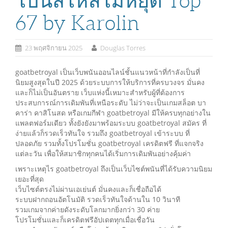
โบนัสไหลไม่หยุด Top
67 by Karolin
23 พฤศจิกายน 2025
Douglas Torres
goatbetroyal เป็นเว็บพนันออนไลน์ชั้นแนวหน้าที่กำลังเป็นที่
นิยมสูงสุดในปี 2025 ด้วยระบบการให้บริการที่ครบวงจร มั่นคง
และก็ไม่เป็นอันตราย เว็บแห่งนี้เหมาะสำหรับผู้ที่ต้องการ
ประสบการณ์การเดิมพันที่เหนือระดับ ไม่ว่าจะเป็นเกมสล็อต บา
คาร่า คาสิโนสด หรือเกมกีฬา goatbetroyal มีให้ครบทุกอย่างใน
แพลตฟอร์มเดียว ทั้งยังยังมาพร้อมระบบ goatbetroyal สมัคร ที่
ง่ายแล้วก็รวดเร็วทันใจ รวมถึง goatbetroyal เข้าระบบ ที่
ปลอดภัย รวมทั้งโปรโมชั่น goatbetroyal เครดิตฟรี ที่แจกจริง
แต่ละวัน เพื่อให้สมาชิกทุกคนได้เริ่มการเดิมพันอย่างคุ้มค่า
เพราะเหตุไร goatbetroyal ถึงเป็นเว็บไซต์พนันที่ได้รับความนิยม
เยอะที่สุด
เว็บไซต์ตรงไม่ผ่านเอเย่นต์ มั่นคงและก็เชื่อถือได้
ระบบฝากถอนอัตโนมัติ รวดเร็วทันใจด้านใน 10 วินาที
รวมเกมจากค่ายดังระดับโลกมากยิ่งกว่า 30 ค่าย
โปรโมชั่นและก็เครดิตฟรีอัปเดตทุกเมื่อเชื่อวัน